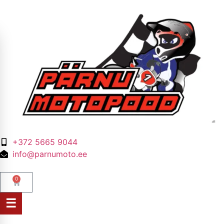
+372 5665 9044
info@parnumoto.ee
0
☰