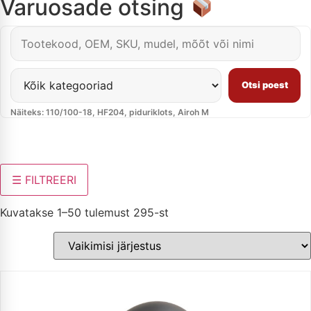
Varuosade otsing
Otsi varuosa või toodet
Piira kategooriaga
Otsi poest
Näiteks: 110/100-18, HF204, piduriklots, Airoh M
☰
FILTREERI
Kuvatakse 1–50 tulemust 295-st