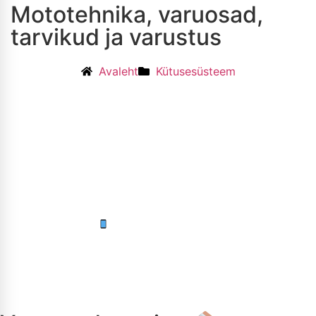
Mototehnika, varuosad,
tarvikud ja varustus
Avaleht
Kütusesüsteem
Ära unusta masinat hooldata
Hooldame su mototehnika ja vajadusel paadigi
Helista kohe