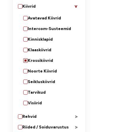
Kiivrid
>
Avatavad Kiivrid
Intercom-Susteemid
Kinnisklapid
Klaaskiivrid
Krossikiivrid
Noorte Kiivrid
Seikluskiivrid
Tarvikud
Visiirid
>
Rehvid
>
Riided / Soiduvarustus