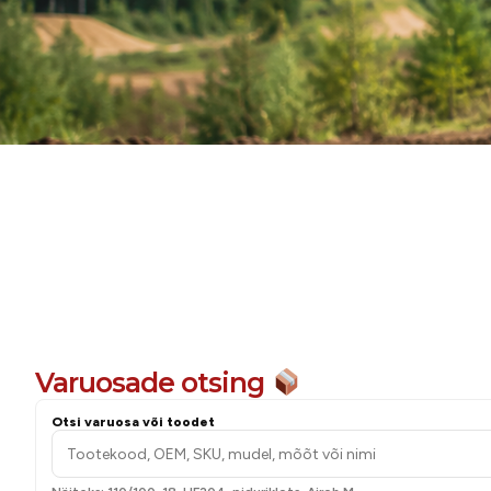
Hooldam
Varuosade otsing
Otsi varuosa või toodet