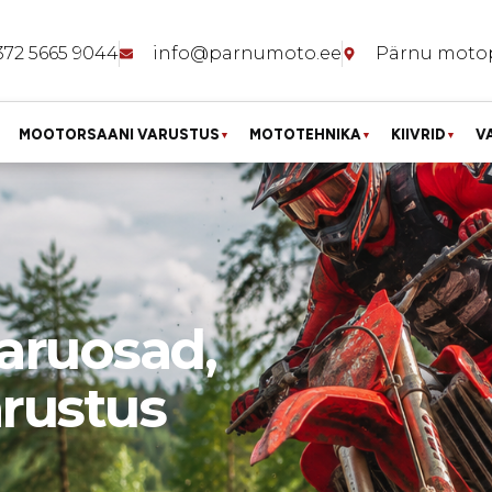
372 5665 9044
info@parnumoto.ee
Pärnu moto
MOOTORSAANI VARUSTUS
MOTOTEHNIKA
KIIVRID
V
▼
▼
▼
aruosad,
arustus