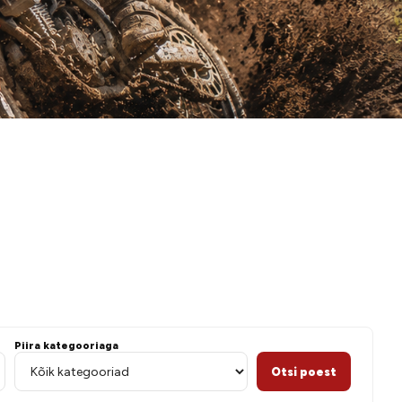
 paadigi
Piira kategooriaga
Otsi poest