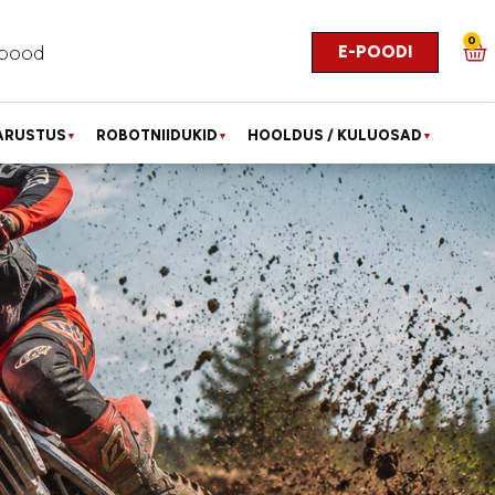
0
E-POODI
pood
ARUSTUS
ROBOTNIIDUKID
HOOLDUS / KULUOSAD
▼
▼
▼