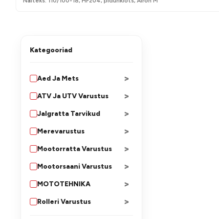
Näiteks: 110/100-18, HF204, piduriklots, Airoh M
Kategooriad
>
Aed Ja Mets
>
ATV Ja UTV Varustus
>
Jalgratta Tarvikud
>
Merevarustus
>
Mootorratta Varustus
>
Mootorsaani Varustus
>
MOTOTEHNIKA
>
Rolleri Varustus