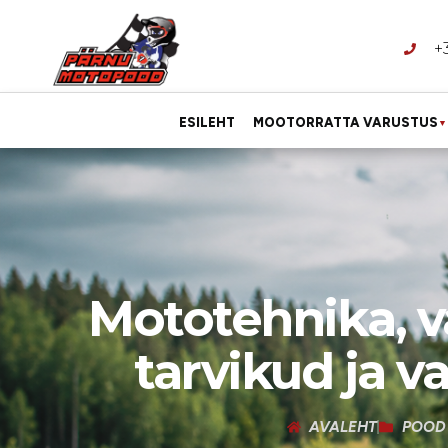
+
ESILEHT
MOOTORRATTA VARUSTUS
▼
Mototehnika, v
tarvikud ja v
AVALEHT
POOD