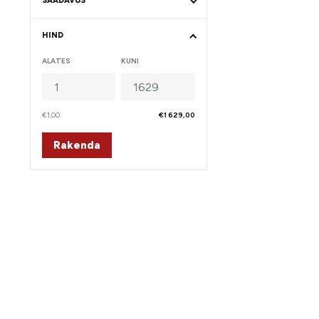
SAADAVUS
HIND
ALATES
KUNI
€1,00
€1 629,00
Rakenda