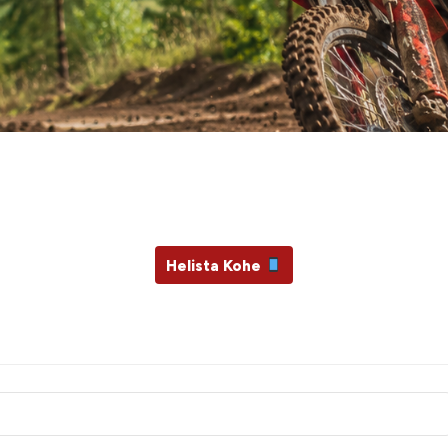
Ära unusta masinat hooldata
e su mototehnika ja vajadusel
Helista Kohe