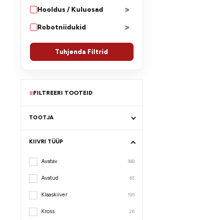
>
Hooldus / Kuluosad
>
Robotniidukid
Tuhjenda Filtrid
FILTREERI TOOTEID
≡
TOOTJA
KIIVRI TÜÜP
Avatav
388
Avatud
65
Klaaskiiver
195
Kross
26