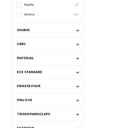
Noorte
26
Seiklus
284
SUURUS
VÄRV
MATERJAL
ECE STANDARD
PÄIKESEVISIIR
PINLOCK
TÄISKASVANU/LAPS