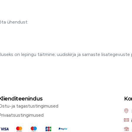
õta ühendust:
useks on lepingu täitmine; uudiskirja ja sarnaste lisategevuste p
Klienditeenindus
Ko
Ostu-ja tagastustingimused
Privaatsustingimused