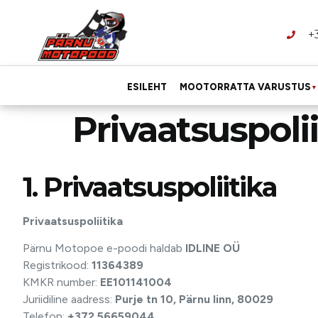
+
ESILEHT
MOOTORRATTA VARUSTUS
▼
Privaatsuspolii
1. Privaatsuspoliitika
Privaatsuspoliitika
Pärnu Motopoe e-poodi haldab
IDLINE OÜ
Registrikood:
11364389
KMKR number:
EE101141004
Juriidiline aadress:
Purje tn 10, Pärnu linn, 80029
Telefon:
+372 56659044