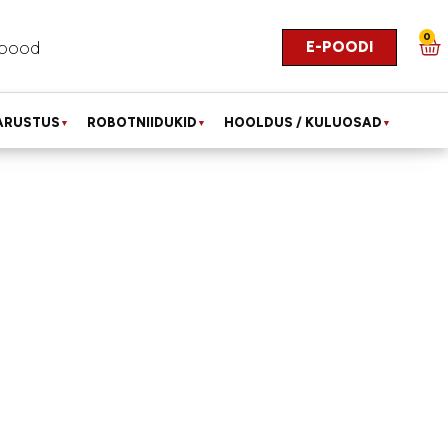
0
E-POODI
pood
ARUSTUS
ROBOTNIIDUKID
HOOLDUS / KULUOSAD
▼
▼
▼