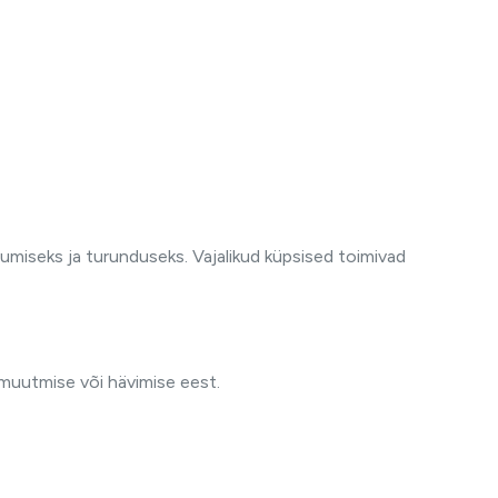
miseks ja turunduseks. Vajalikud küpsised toimivad
 muutmise või hävimise eest.