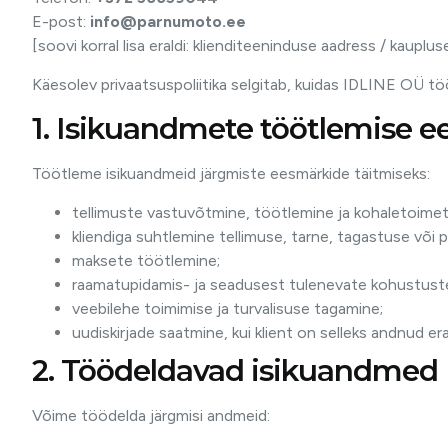
E-post:
info@parnumoto.ee
[soovi korral lisa eraldi: klienditeeninduse aadress / kauplu
Käesolev privaatsuspoliitika selgitab, kuidas IDLINE OÜ t
1. Isikuandmete töötlemise 
Töötleme isikuandmeid järgmiste eesmärkide täitmiseks:
tellimuste vastuvõtmine, töötlemine ja kohaletoime
kliendiga suhtlemine tellimuse, tarne, tagastuse või 
maksete töötlemine;
raamatupidamis- ja seadusest tulenevate kohustuste
veebilehe toimimise ja turvalisuse tagamine;
uudiskirjade saatmine, kui klient on selleks andnud er
2. Töödeldavad isikuandmed
Võime töödelda järgmisi andmeid: