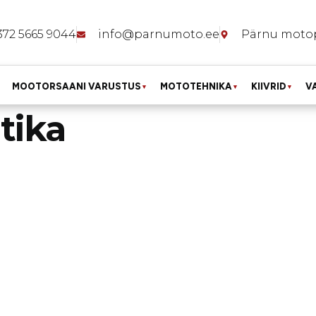
372 5665 9044
info@parnumoto.ee
Pärnu moto
MOOTORSAANI VARUSTUS
MOTOTEHNIKA
KIIVRID
V
▼
▼
▼
tika