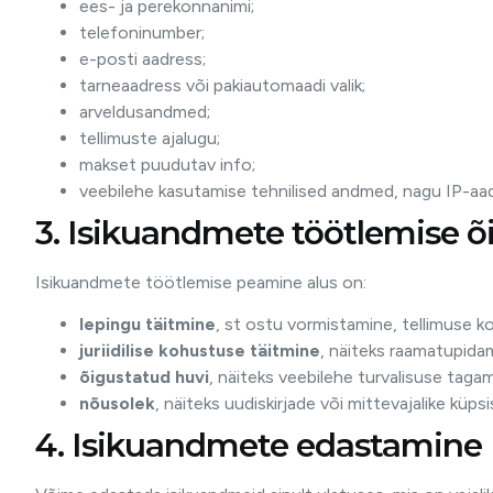
ees- ja perekonnanimi;
telefoninumber;
e-posti aadress;
tarneaadress või pakiautomaadi valik;
arveldusandmed;
tellimuste ajalugu;
makset puudutav info;
veebilehe kasutamise tehnilised andmed, nagu IP-aad
3. Isikuandmete töötlemise õi
Isikuandmete töötlemise peamine alus on:
lepingu täitmine
, st ostu vormistamine, tellimuse k
juriidilise kohustuse täitmine
, näiteks raamatupida
õigustatud huvi
, näiteks veebilehe turvalisuse taga
nõusolek
, näiteks uudiskirjade või mittevajalike küps
4. Isikuandmete edastamine