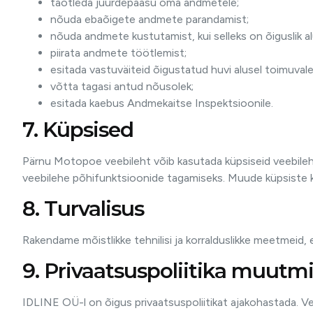
taotleda juurdepääsu oma andmetele;
nõuda ebaõigete andmete parandamist;
nõuda andmete kustutamist, kui selleks on õiguslik al
piirata andmete töötlemist;
esitada vastuväiteid õigustatud huvi alusel toimuvale
võtta tagasi antud nõusolek;
esitada kaebus Andmekaitse Inspektsioonile.
7. Küpsised
Pärnu Motopoe veebileht võib kasutada küpsiseid veebileh
veebilehe põhifunktsioonide tagamiseks. Muude küpsiste k
8. Turvalisus
Rakendame mõistlikke tehnilisi ja korralduslikke meetmeid,
9. Privaatsuspoliitika muutm
IDLINE OÜ-l on õigus privaatsuspoliitikat ajakohastada. Vee