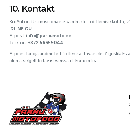
10. Kontakt
Kui Sul on küsimusi oma isikuandmete töötlemise kohta, v
IDLINE OÜ
E-post:
info@parnumoto.ee
Telefon:
+372 56659044
E-poes tarbija andmete töötlemise tavaliseks õiguslikuks al
olema selgelt leitav iseseisva dokumendina.