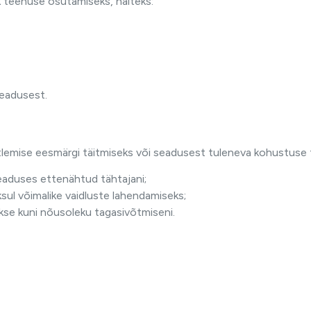
k teenuse osutamiseks, näiteks:
seadusest.
töötlemise eesmärgi täitmiseks või seadusest tuleneva kohustuse 
seaduses ettenähtud tähtajani;
ksul võimalike vaidluste lahendamiseks;
akse kuni nõusoleku tagasivõtmiseni.