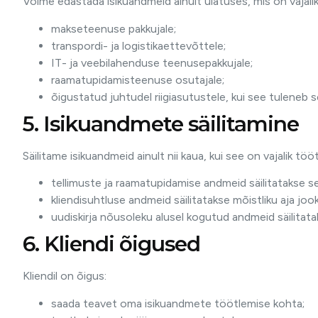
Võime edastada isikuandmeid ainult ulatuses, mis on vajali
makseteenuse pakkujale;
transpordi- ja logistikaettevõttele;
IT- ja veebilahenduse teenusepakkujale;
raamatupidamisteenuse osutajale;
õigustatud juhtudel riigiasutustele, kui see tuleneb 
5. Isikuandmete säilitamine
Säilitame isikuandmeid ainult nii kaua, kui see on vajalik 
tellimuste ja raamatupidamise andmeid säilitatakse 
kliendisuhtluse andmeid säilitatakse mõistliku aja joo
uudiskirja nõusoleku alusel kogutud andmeid säilitat
6. Kliendi õigused
Kliendil on õigus:
saada teavet oma isikuandmete töötlemise kohta;