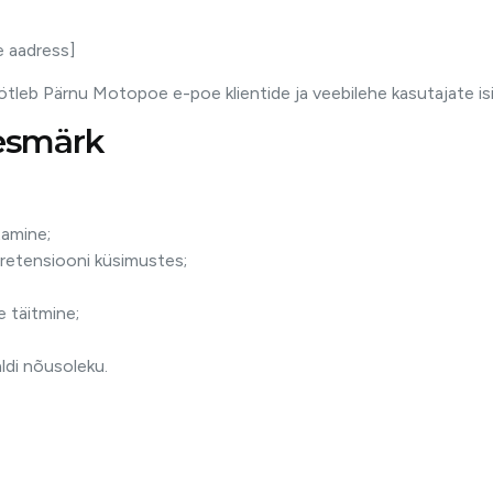
se aadress]
öötleb Pärnu Motopoe e-poe klientide ja veebilehe kasutajate i
eesmärk
tamine;
pretensiooni küsimustes;
 täitmine;
aldi nõusoleku.