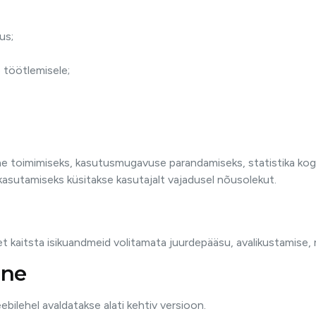
us;
 töötlemisele;
e toimimiseks, kasutusmugavuse parandamiseks, statistika kogu
asutamiseks küsitakse kasutajalt vajadusel nõusolekut.
 et kaitsta isikuandmeid volitamata juurdepääsu, avalikustamise,
ine
bilehel avaldatakse alati kehtiv versioon.