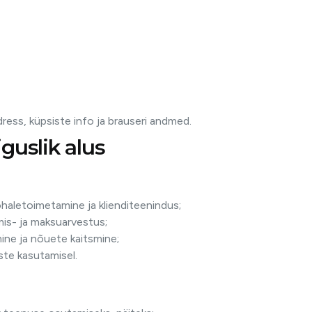
ress, küpsiste info ja brauseri andmed.
guslik alus
ohaletoimetamine ja klienditeenindus;
mis- ja maksuarvestus;
mine ja nõuete kaitsmine;
iste kasutamisel.