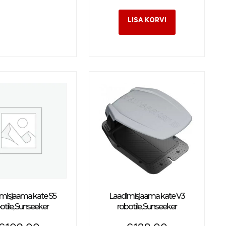
misjaama kate S5
Laadimisjaama kate V3
otile, Sunseeker
robotile, Sunseeker