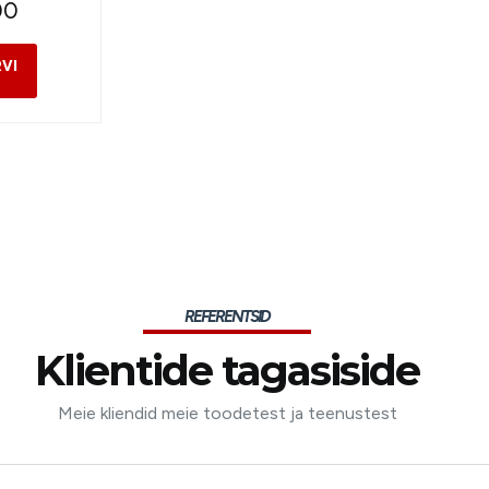
00
REFERENTSID
Klientide tagasiside
Meie kliendid meie toodetest ja teenustest