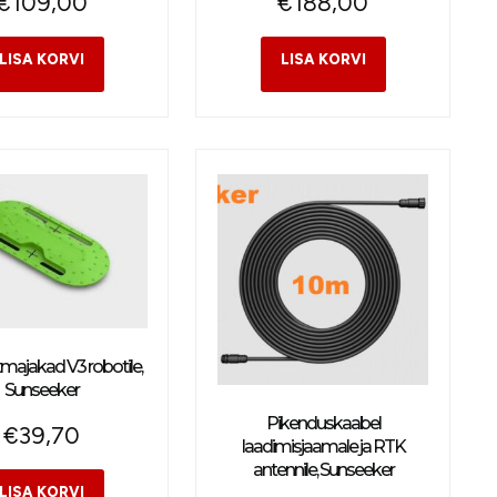
€
109,00
€
188,00
ajakad V3 robotile,
Sunseeker
Pikenduskaabel
€
39,70
laadimisjaamale ja RTK
antennile, Sunseeker