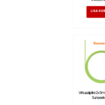
Virtuaalpiire 2x 5m
Sunseek