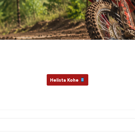
Ära unusta masinat hooldata
e su mototehnika ja vajadusel
Helista Kohe