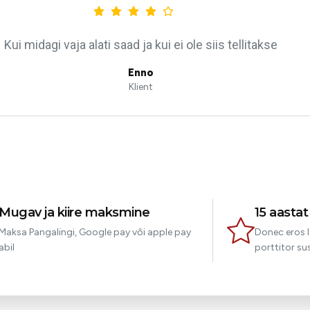
Kui midagi vaja alati saad ja kui ei ole siis tellitakse
Enno
Klient
Mugav ja kiire maksmine
15 aasta
Maksa Pangalingi, Google pay või apple pay
Donec eros l
abil
porttitor sus