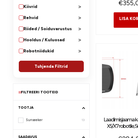
€
355,
>
Kiivrid
>
Rehvid
>
Riided / Soiduvarustus
>
Hooldus / Kuluosad
>
Robotniidukid
Tuhjenda Filtrid
FILTREERI TOOTEID
≡
TOOTJA
Laadimisjaama k
Sunseeker
13
X5/X7 robotile, 
SAADAVUS