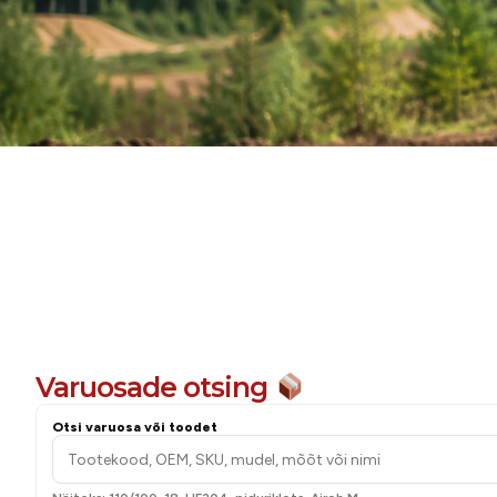
Hooldam
Varuosade otsing
Otsi varuosa või toodet