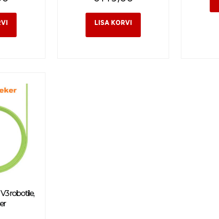
 V3 robotile,
er