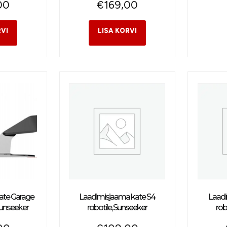
00
€
169,00
ate Garage
Laadimisjaama kate S4
Laadi
Sunseeker
robotile, Sunseeker
rob