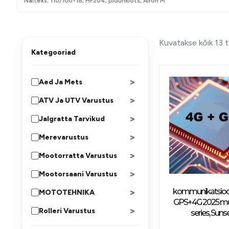
Näiteks: 110/100-18, HF204, piduriklots, Airoh M
Kuvatakse kõik 13 
Kategooriad
>
Aed Ja Mets
>
ATV Ja UTV Varustus
>
Jalgratta Tarvikud
>
Merevarustus
>
Mootorratta Varustus
>
Mootorsaani Varustus
>
kommunikatsio
MOTOTEHNIKA
GPS+4G 2025 mud
>
Rolleri Varustus
series, Suns