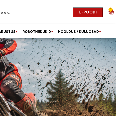
0
E-POODI
pood
ARUSTUS
ROBOTNIIDUKID
HOOLDUS / KULUOSAD
▼
▼
▼