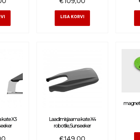
00
€
109,00
magnetm
 kate X3
Laadimisjaama kate X4
seeker
robotile, Sunseeker
00
€
149,00