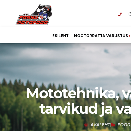
+
ESILEHT
MOOTORRATTA VARUSTUS
▼
Mototehnika, v
tarvikud ja v
AVALEHT
POOD