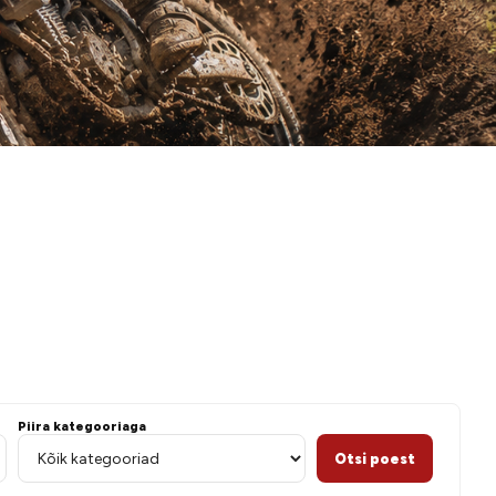
 paadigi
Piira kategooriaga
Otsi poest