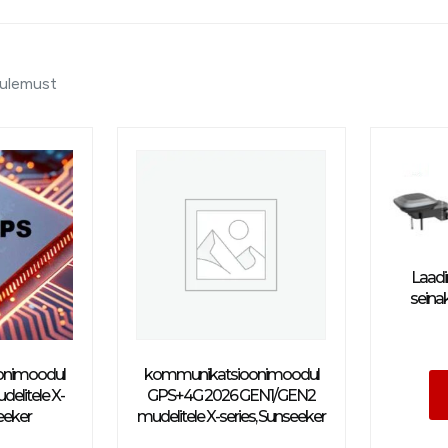
tulemust
Laadi
seinak
onimoodul
kommunikatsioonimoodul
elitele X-
GPS+4G 2026 GEN1/GEN2
eeker
mudelitele X-series, Sunseeker