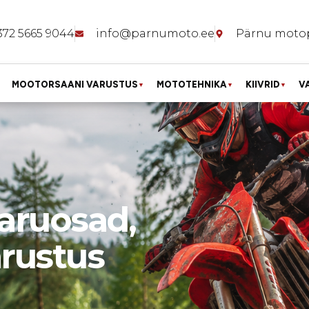
372 5665 9044
info@parnumoto.ee
Pärnu moto
MOOTORSAANI VARUSTUS
MOTOTEHNIKA
KIIVRID
V
▼
▼
▼
aruosad,
arustus