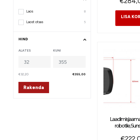
€
284,
Laos
8
Laost otsas
5
HIND
ALATES
KUNI
€32,20
€355,00
Rakenda
Laadimisjaama
robotile, Sun
€
222,