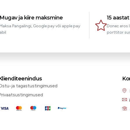
Mugav ja kiire maksmine
15 aasta
Maksa Pangalingi, Google pay või apple pay
Donec eros l
abil
porttitor sus
Klienditeenindus
Ko
Ostu-ja tagastustingimused
Privaatsustingimused