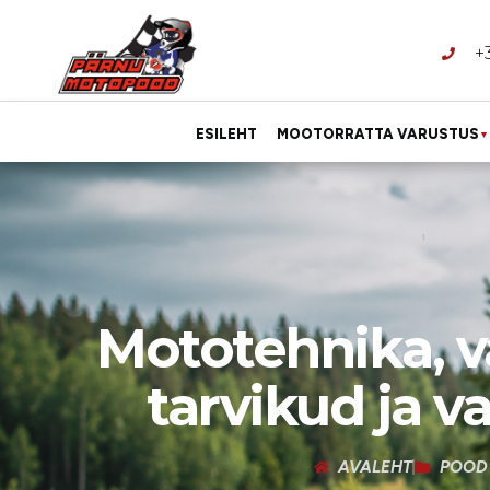
+
ESILEHT
MOOTORRATTA VARUSTUS
▼
Mototehnika, v
tarvikud ja v
AVALEHT
POOD