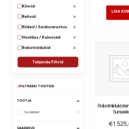
>
Kiivrid
>
Rehvid
>
Riided / Soiduvarustus
>
Hooldus / Kuluosad
>
Robotniidukid
Tuhjenda Filtrid
FILTREERI TOOTEID
≡
TOOTJA
Robotniiduki ste
Sunseek
Sunseeker
5
€
1 525
SAADAVUS