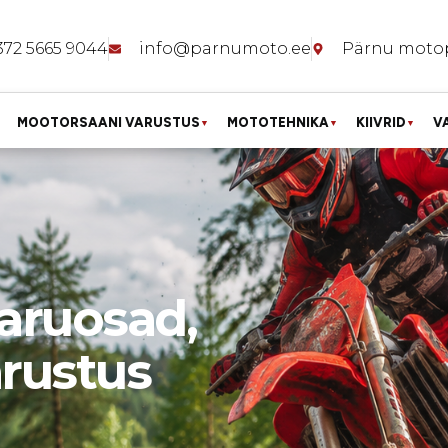
372 5665 9044
info@parnumoto.ee
Pärnu moto
MOOTORSAANI VARUSTUS
MOTOTEHNIKA
KIIVRID
V
▼
▼
▼
aruosad,
arustus