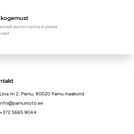
t kogemust
aoreet auctor nostra in platea
cipit.
ntakt
Liiva tn 2, Pärnu, 80020 Pärnu maakond
info@parnumoto.ee
+372 5665 9044