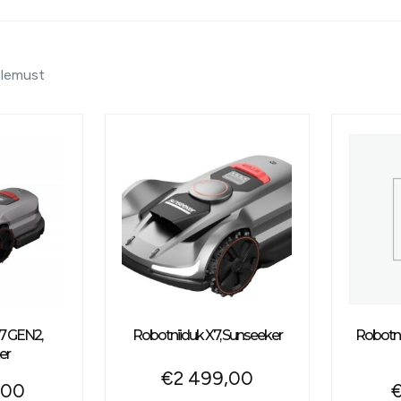
ulemust
7 GEN2,
Robotniiduk X7, Sunseeker
Robotni
er
€
2 499,00
,00