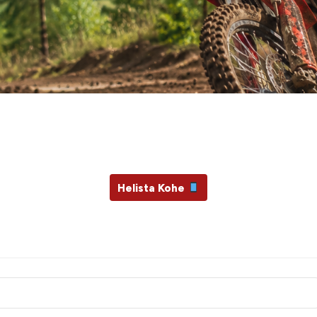
Ära unusta masinat hooldata
e su mototehnika ja vajadusel
Helista Kohe