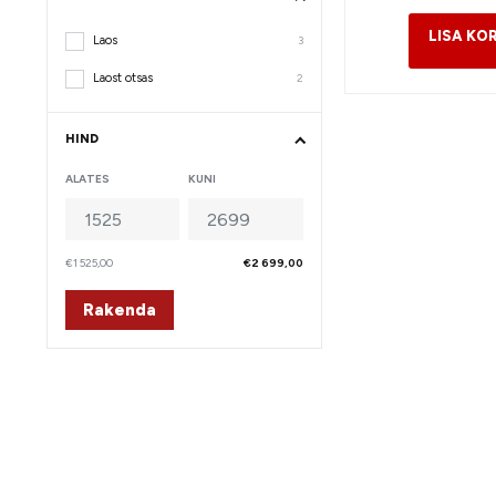
Laos
3
Laost otsas
2
HIND
ALATES
KUNI
€1 525,00
€2 699,00
Rakenda