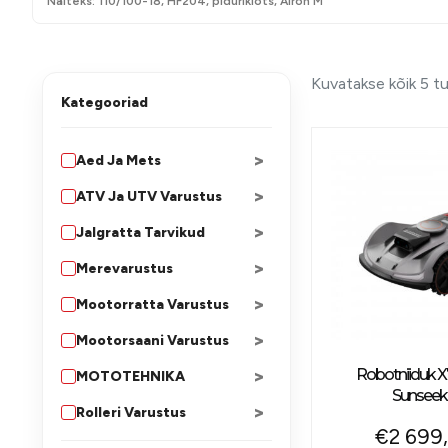
Näiteks: 110/100-18, HF204, piduriklots, Airoh M
Kuvatakse kõik 5 t
Kategooriad
>
Aed Ja Mets
>
ATV Ja UTV Varustus
>
Jalgratta Tarvikud
>
Merevarustus
>
Mootorratta Varustus
>
Mootorsaani Varustus
>
Robotniiduk X
MOTOTEHNIKA
Sunseek
>
Rolleri Varustus
€
2 699