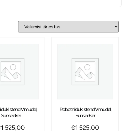
iduki stend V mudel,
Robotniiduki stend V mudel,
Sunseeker
Sunseeker
€
1 525,00
€
1 525,00