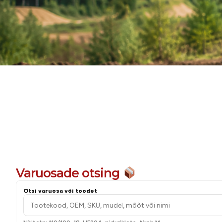
Hooldam
Varuosade otsing
Otsi varuosa või toodet