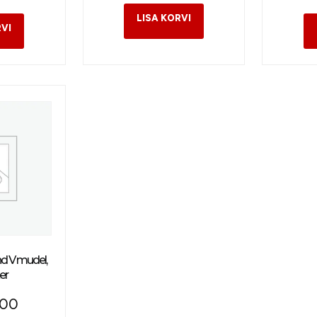
nd V mudel,
er
,00