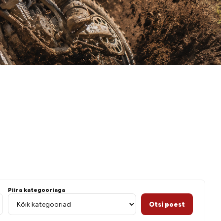
 paadigi
Piira kategooriaga
Otsi poest