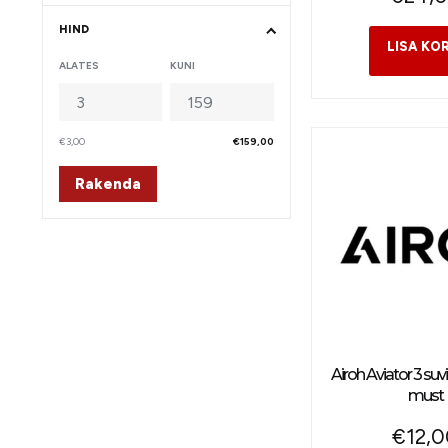
HIND
ALATES
KUNI
€3,00
€159,00
Rakenda
Airoh Aviator 3 suv
must
€
12,