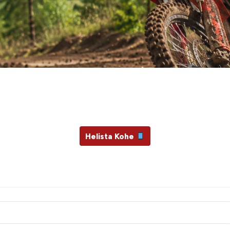
Ära unusta masinat hooldata
e su mototehnika ja vajadusel
Helista Kohe