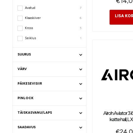
€
14,
Avatud
7
Klaaskiiver
6
Kross
5
Seiklus
1
SUURUS
VÄRV
PÄIKESEVISIIR
PINLOCK
Airoh Aviator 3 
TÄISKASVANU/LAPS
katte hall, L
SAADAVUS
€
24,