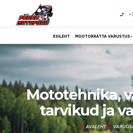
+
ESILEHT
MOOTORRATTA VARUSTUS
▼
Mototehnika, v
tarvikud ja v
AVALEHT
VARUOS