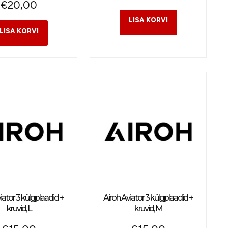
€
20,00
iator 3 külgplaadid +
Airoh Aviator 3 külgplaadid +
kruvid, L
kruvid, M