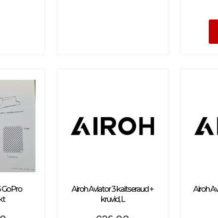
 3 GoPro
Airoh Aviator 3 kaitseraud +
Airoh Av
kt
kruvid, L