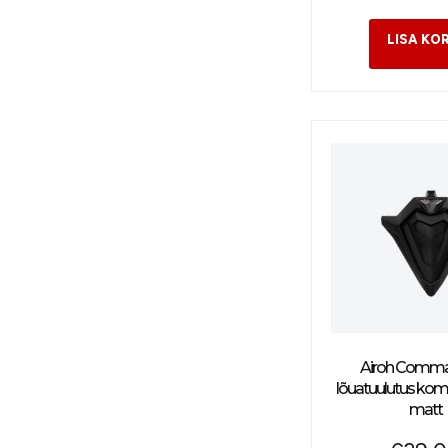
Airoh Comma
lõuatuulutus kom
matt