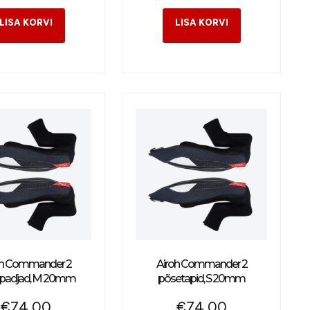
oh Commander 2
Airoh Commander 2
padjad, M 20mm
põsetapid, S 20mm
€
74,00
€
74,00