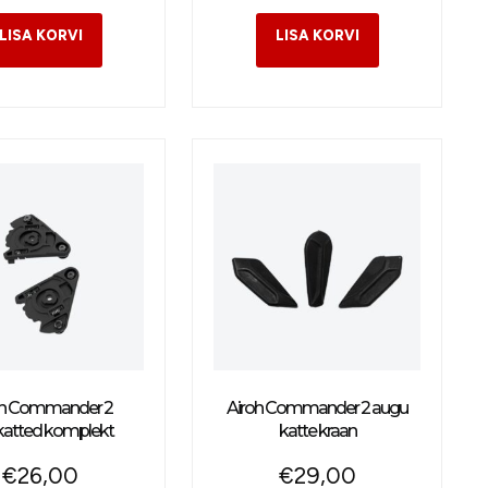
oh Commander 2
Airoh Commander 2 augu
katted komplekt
katte kraan
€
26,00
€
29,00