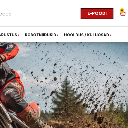
0
E-POODI
pood
ARUSTUS
ROBOTNIIDUKID
HOOLDUS / KULUOSAD
▼
▼
▼