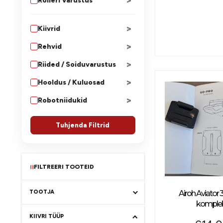
>
Rolleri Varustus
>
Kiivrid
>
Rehvid
>
Riided / Soiduvarustus
>
Hooldus / Kuluosad
>
Robotniidukid
Tuhjenda Filtrid
FILTREERI TOOTEID
≡
TOOTJA
Airoh Aviator
komple
KIIVRI TÜÜP