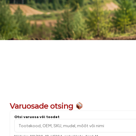
Hooldam
Varuosade otsing
Otsi varuosa või toodet