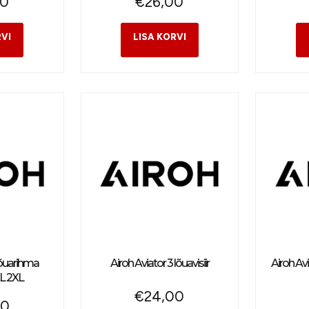
00
€
26,00
lõuarihma
Airoh Aviator 3 lõuavisiir
Airoh Av
 XL 2XL
€
24,00
00