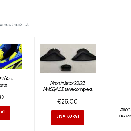
lemust 652-st
.2 / Ace
Airoh Aviator 2.2/2.3
kate
AMSS/ACE talvekomplekt
00
€
26,00
Airoh 
lõuaven