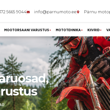
372 5665 9044
info@parnumoto.ee
Pärnu moto
MOOTORSAANI VARUSTUS
MOTOTEHNIKA
KIIVRID
V
▼
▼
▼
aruosad,
arustus
AD