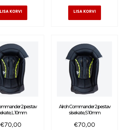
Commander 2 pestav
Airoh Commander 2 pestav
sekate, L 10mm
sisekate, S 10mm
€
70,00
€
70,00