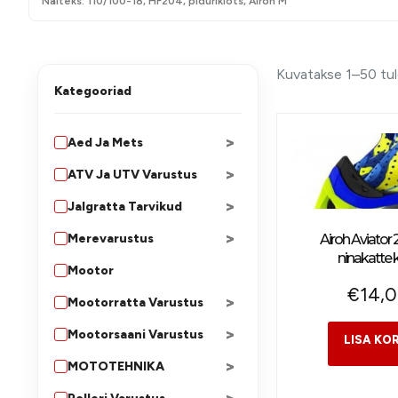
Näiteks: 110/100-18, HF204, piduriklots, Airoh M
Kuvatakse 1–50 tu
Kategooriad
>
Aed Ja Mets
>
ATV Ja UTV Varustus
>
Jalgratta Tarvikud
>
Merevarustus
Airoh Aviator 2
ninakatte 
Mootor
€
14,
>
Mootorratta Varustus
>
Mootorsaani Varustus
>
MOTOTEHNIKA