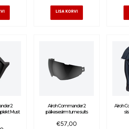
nder 2
Airoh Commander 2
Airoh 
plekt Must
päikesesirm tume suits
si
€
57,00