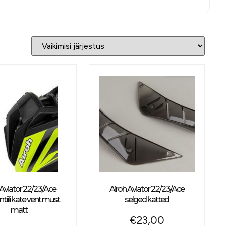
Aviator 2.2/2.3/Ace
Airoh Aviator 2.2/2.3/Ace
tiili kate vent must
selged katted
matt
€
23,00