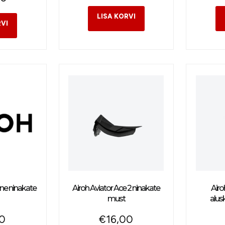
ine ninakate
Airoh Aviator Ace 2 ninakate
Air
must
alus
00
€
16,00