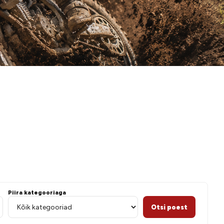
 paadigi
Piira kategooriaga
Otsi poest