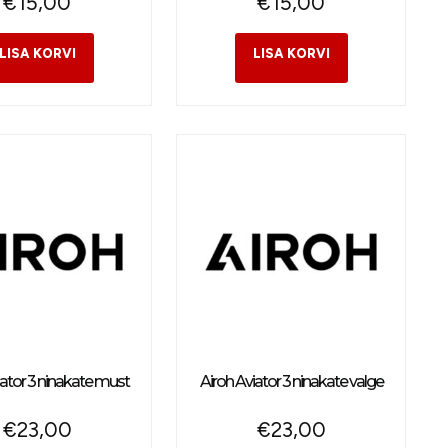
€
15,00
€
15,00
iator 3 ninakate must
Airoh Aviator 3 ninakate valge
€
23,00
€
23,00