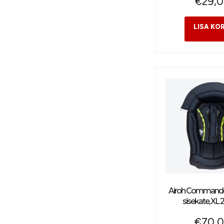
€
29,
Airoh Commander
sisekate, X
€
70,