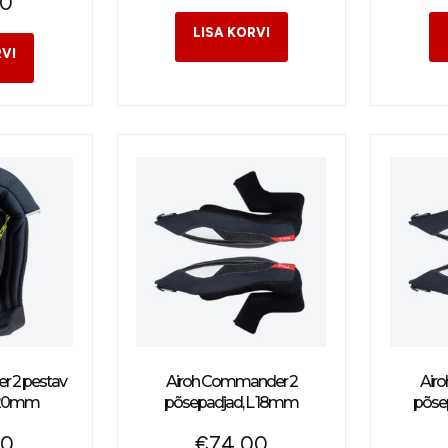
00
 2 pestav
Airoh Commander 2
Air
L 20mm
põsepadjad, L 18mm
põse
00
€
74,00