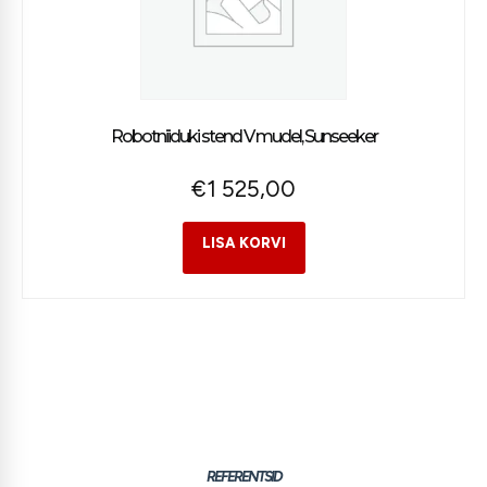
Robotniiduki stend V mudel, Sunseeker
€
1 525,00
REFERENTSID