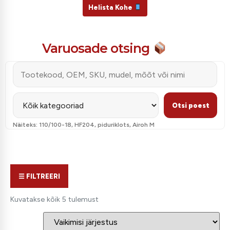
Helista Kohe
Varuosade otsing
Otsi varuosa või toodet
Piira kategooriaga
Otsi poest
Näiteks: 110/100-18, HF204, piduriklots, Airoh M
☰
FILTREERI
Kuvatakse kõik 5 tulemust