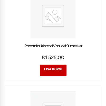
Robotniiduki stend V mudel, Sunseeker
€
1 525,00