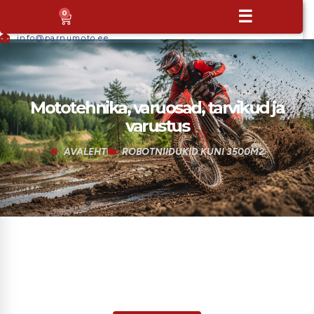
+372
☰
0
5665
9044
info@parnumoto.ee
Mototehnika, varuosad, tarvikud ja
varustus
AVALEHT
ROBOTNIIDUKID KUNI 3500M2
Ära unusta masinat hooldata
Hooldame su mototehnika ja vajadusel
paadigi