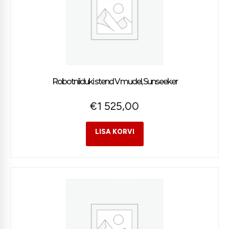
Robotniiduki stend V mudel, Sunseeker
€
1 525,00