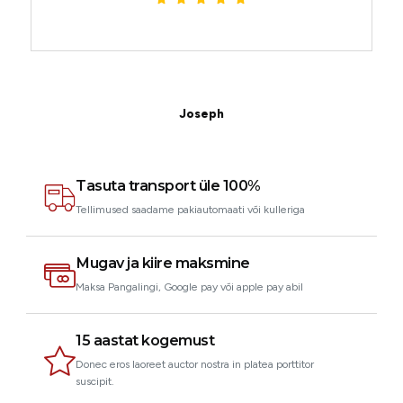
Joseph
Klient
Tasuta transport üle 100%
Tellimused saadame pakiautomaati või kulleriga
Mugav ja kiire maksmine
Maksa Pangalingi, Google pay või apple pay abil
15 aastat kogemust
Donec eros laoreet auctor nostra in platea porttitor
suscipit.