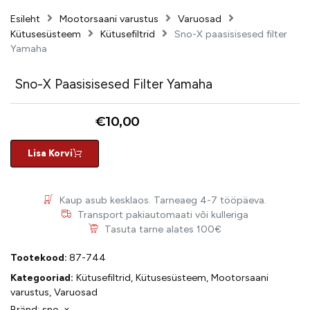
Esileht
Mootorsaani varustus
Varuosad
Kütusesüsteem
Kütusefiltrid
Sno-X paasisisesed filter
Yamaha
Sno-X Paasisisesed Filter Yamaha
€
10,00
Lisa Korvi
Kaup asub kesklaos. Tarneaeg 4-7 tööpäeva.
Transport pakiautomaati või kulleriga
Tasuta tarne alates 100€
Tootekood:
87-744
Kategooriad:
Kütusefiltrid
,
Kütusesüsteem
,
Mootorsaani
varustus
,
Varuosad
Bränd:
sno_x