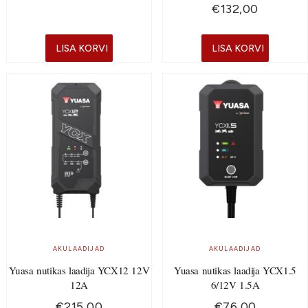
€
132,00
LISA KORVI
LISA KORVI
AKULAADIJAD
AKULAADIJAD
Yuasa nutikas laadija YCX12 12V
Yuasa nutikas laadija YCX1.5
12A
6/12V 1.5A
€
215,00
€
76,00