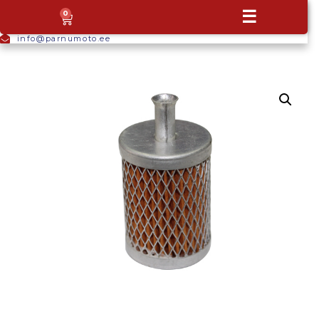
+372
☰
0
5665
9044
info@parnumoto.ee