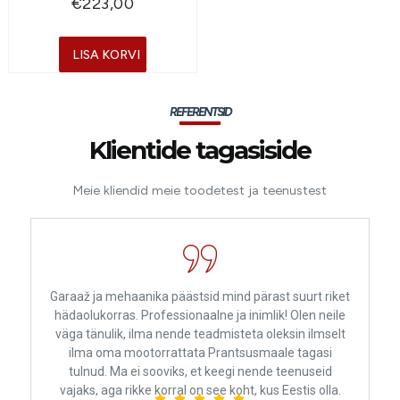
€
223,00
LISA KORVI
REFERENTSID
Klientide tagasiside
Meie kliendid meie toodetest ja teenustest
Garaaž ja mehaanika päästsid mind pärast suurt riket
hädaolukorras. Professionaalne ja inimlik! Olen neile
väga tänulik, ilma nende teadmisteta oleksin ilmselt
ilma oma mootorrattata Prantsusmaale tagasi
tulnud. Ma ei sooviks, et keegi nende teenuseid
vajaks, aga rikke korral on see koht, kus Eestis olla.