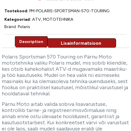
Tootekood:
PM-POLARIS-SPORTSMAN-570-TOURING
Kategooriad:
ATV
,
MOTOTEHNIKA
Bränd:
Polaris
Description
Description
Polaris Sportsman 570 Touring on Pärnu Moto
mototehnika valiku Polaris mudel, mis sobib kliendile,
kes otsib kahekohalist ATV-d mugavamaks maastiku-
ja töö kasutuseks. Mudel on hea valik nii esimeseks
masinaks kui ka olemasoleva tehnika uuenduseks, sest
fookus on praktilisel kasutusel, mõistlikul varustusel ja
hooldataval tehnikal.
Pärnu Moto aitab valida sobiva lisavarustuse,
kontrollib tarne- ja registreerimisvõimaluse ning
annab enne ostu ülevaate hooldusest, garantiist ja
kasutusotstarbest. Kui konkreetset värvi või varustust
ei ole laos, saab mudeli saadavuse eraldi üle