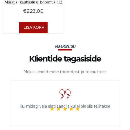
Märkus: kaubaaluse koormus (12
€
223,00
LISA KORVI
REFERENTSID
Klientide tagasiside
Meie kliendid meie toodetest ja teenustest
lati saad ja kui ei ole siis tellitakse
Garaaž ja mehaanika pääs
hädaolukorras. Professio
väga tänulik, ilma nend
ilma oma mootorratt