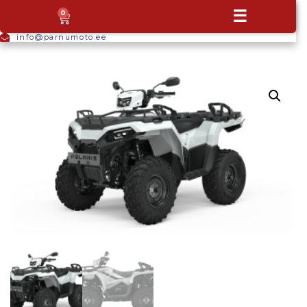
+372
☰
0
5665
9044
info@parnumoto.ee