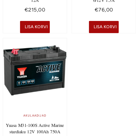
€
215,00
€
76,00
LISA KORVI
LISA KORVI
AKULAADIJAD
Yuasa M31-100S Active Marine
stardiaku 12V 100Ah 750A