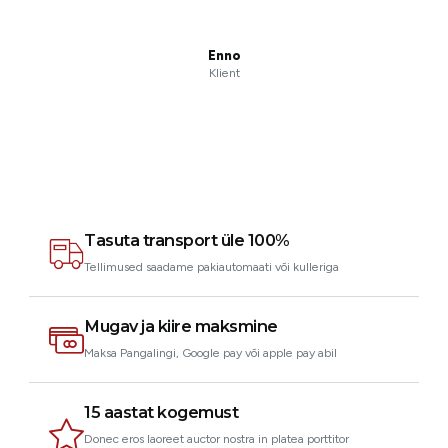
tulnud. Ma ei sooviks
vajaks, aga rikke korral
Enno
Klient
J
Tasuta transport üle 100%
Tellimused saadame pakiautomaati või kulleriga
Mugav ja kiire maksmine
Maksa Pangalingi, Google pay või apple pay abil
15 aastat kogemust
Donec eros laoreet auctor nostra in platea porttitor