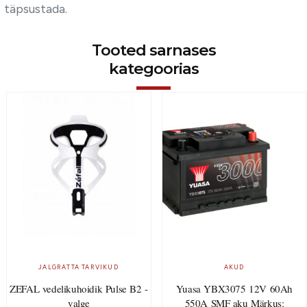
täpsustada.
Tooted sarnases
kategoorias
JALGRATTA TARVIKUD
AKUD
ZEFAL vedelikuhoidik Pulse B2 -
Yuasa YBX3075 12V 60Ah
valge
550A SMF aku Märkus: