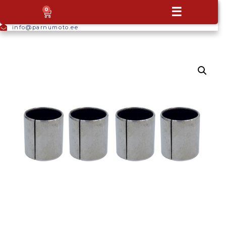
+372
☰
0
5665
9044
info@parnumoto.ee