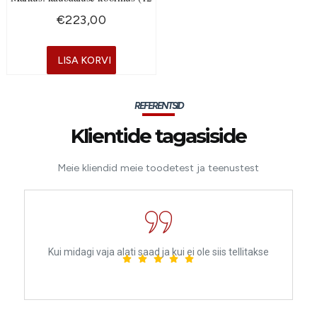
€
223,00
LISA KORVI
REFERENTSID
Klientide tagasiside
Meie kliendid meie toodetest ja teenustest
Kui midagi vaja alati saad ja kui ei ole siis tellitakse