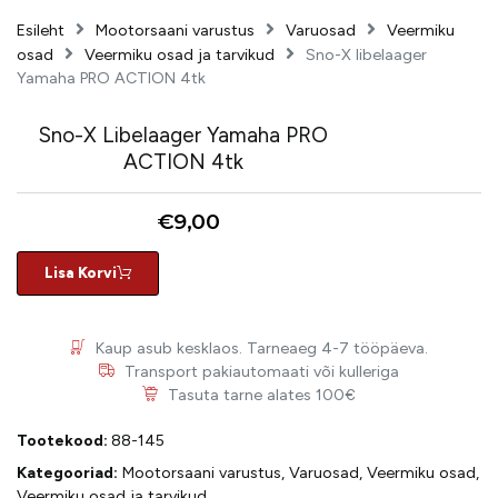
Esileht
Mootorsaani varustus
Varuosad
Veermiku
osad
Veermiku osad ja tarvikud
Sno-X libelaager
Yamaha PRO ACTION 4tk
Sno-X Libelaager Yamaha PRO
ACTION 4tk
€
9,00
Lisa Korvi
Kaup asub kesklaos. Tarneaeg 4-7 tööpäeva.
Transport pakiautomaati või kulleriga
Tasuta tarne alates 100€
Tootekood:
88-145
Kategooriad:
Mootorsaani varustus
,
Varuosad
,
Veermiku osad
,
Veermiku osad ja tarvikud