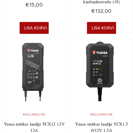
kaubaalusevedu (18)
€
15,00
€
132,00
LISA KORVI
LISA KORVI
AKULAADIJAD
AKULAADIJAD
Yuasa nutikas laadija YCX12 12V
Yuasa nutikas laadija YCX1.5
12A
6/12V 1.5A