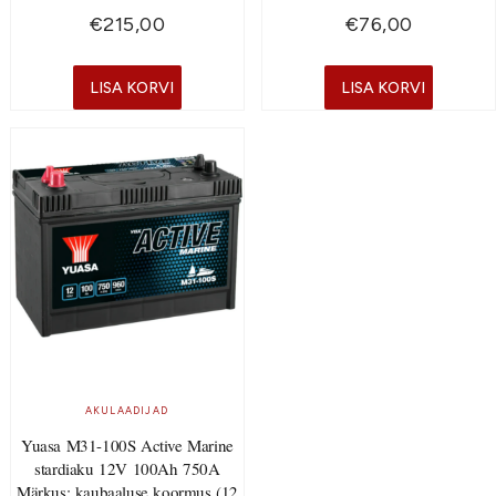
€
215,00
€
76,00
LISA KORVI
LISA KORVI
AKULAADIJAD
Yuasa M31-100S Active Marine
stardiaku 12V 100Ah 750A
Märkus: kaubaaluse koormus (12