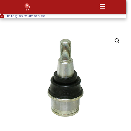
+372
☰
0
5665
9044
info@parnumoto.ee