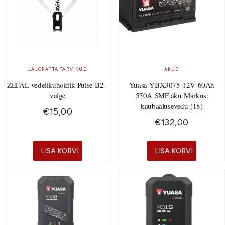
JALGRATTA TARVIKUD
AKUD
ZEFAL vedelikuhoidik Pulse B2 -
Yuasa YBX3075 12V 60Ah
valge
550A SMF aku Märkus:
kaubaalusevedu (18)
€
15,00
€
132,00
LISA KORVI
LISA KORVI