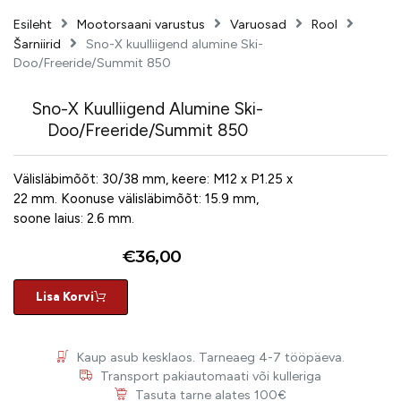
Esileht
Mootorsaani varustus
Varuosad
Rool
Šarniirid
Sno-X kuulliigend alumine Ski-
Doo/Freeride/Summit 850
Sno-X Kuulliigend Alumine Ski-
Doo/Freeride/Summit 850
Välisläbimõõt: 30/38 mm, keere: M12 x P1.25 x
22 mm. Koonuse välisläbimõõt: 15.9 mm,
soone laius: 2.6 mm.
€
36,00
Lisa Korvi
Kaup asub kesklaos. Tarneaeg 4-7 tööpäeva.
Transport pakiautomaati või kulleriga
Tasuta tarne alates 100€