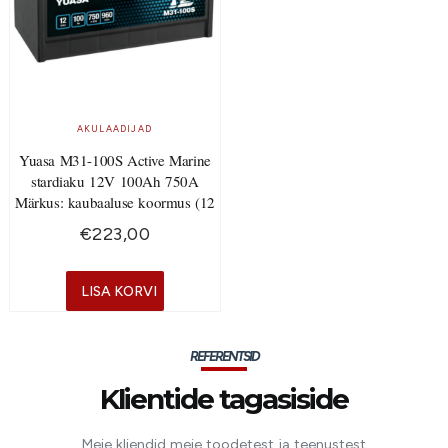
AKULAADIJAD
Yuasa M31-100S Active Marine
stardiaku 12V 100Ah 750A
Märkus: kaubaaluse koormus (12
€
223,00
LISA KORVI
REFERENTSID
Klientide tagasiside
Meie kliendid meie toodetest ja teenustest