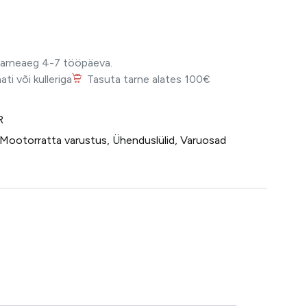
Tarneaeg 4-7 tööpäeva.
i või kulleriga
Tasuta tarne alates 100€
R
Mootorratta varustus
,
Ühenduslülid
,
Varuosad