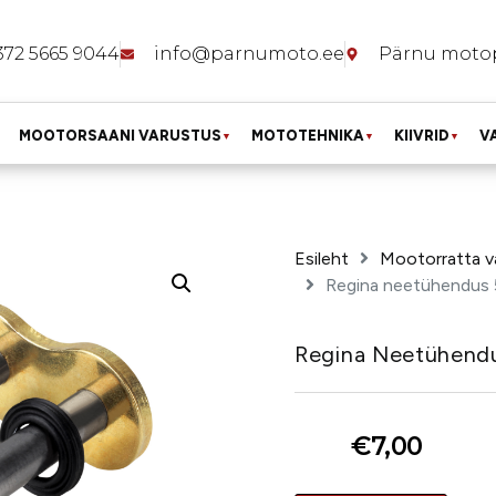
372 5665 9044
info@parnumoto.ee
Pärnu moto
MOOTORSAANI VARUSTUS
MOTOTEHNIKA
KIIVRID
V
▼
▼
▼
Esileht
Mootorratta v
Regina neetühendus
Regina Neetühend
€
7,00