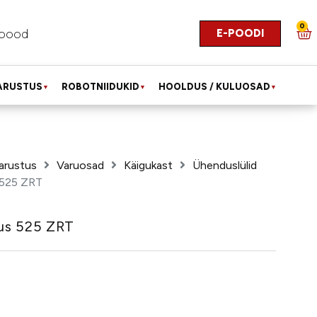
0
E-POODI
pood
ARUSTUS
ROBOTNIIDUKID
HOOLDUS / KULUOSAD
▼
▼
▼
arustus
Varuosad
Käigukast
Ühenduslülid
 525 ZRT
us 525 ZRT