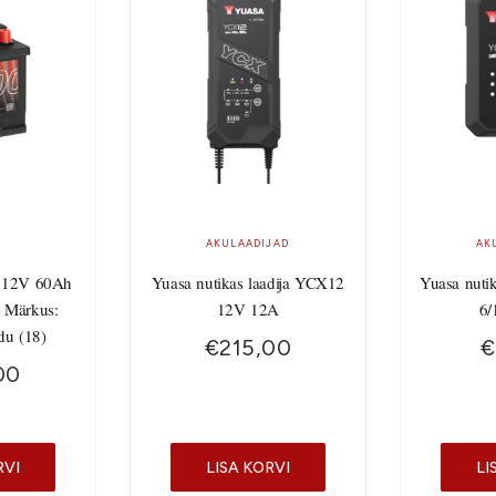
AKULAADIJAD
AK
 12V 60Ah
Yuasa nutikas laadija YCX12
Yuasa nuti
 Märkus:
12V 12A
6/
du (18)
€
215,00
€
00
RVI
LISA KORVI
LI