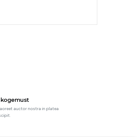
ol
t kogemust
aoreet auctor nostra in platea
cipit.