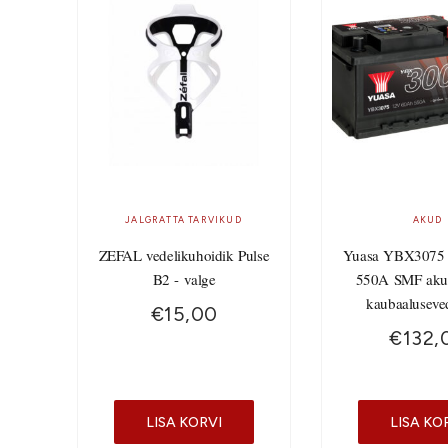
JALGRATTA TARVIKUD
AKUD
ZEFAL vedelikuhoidik Pulse
Yuasa YBX3075
B2 - valge
550A SMF aku
kaubaaluseve
€
15,00
€
132,
LISA KORVI
LISA KO