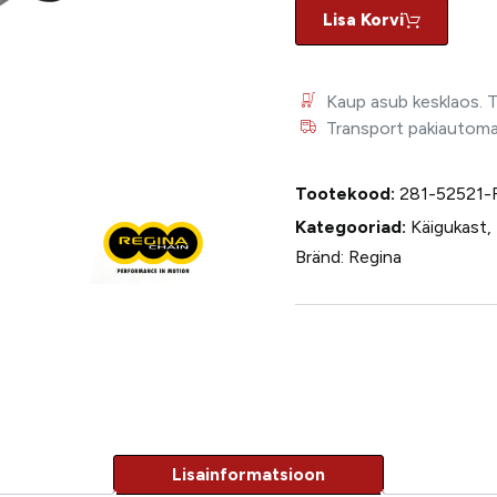
Lisa Korvi
Kaup asub kesklaos. 
Transport pakiautomaat
Tootekood:
281-52521-
Kategooriad:
Käigukast
,
Bränd:
Regina