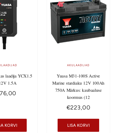
ULAADIJAD
AKULAADIJAD
kas laadija YCX1.5
Yuasa M31-100S Active
12V 1.5A
Marine stardiaku 12V 100Ah
750A Märkus: kaubaaluse
76,00
koormus (12
€
223,00
SA KORVI
LISA KORVI