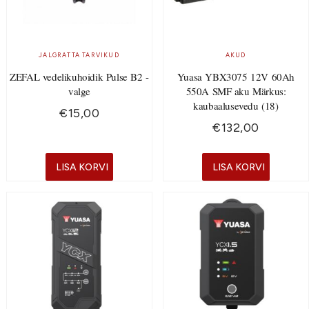
JALGRATTA TARVIKUD
AKUD
ZEFAL vedelikuhoidik Pulse B2 -
Yuasa YBX3075 12V 60Ah
valge
550A SMF aku Märkus:
kaubaalusevedu (18)
€
15,00
€
132,00
LISA KORVI
LISA KORVI