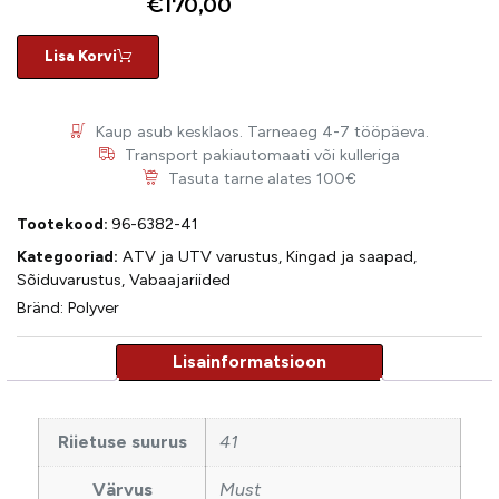
€
170,00
Lisa Korvi
Kaup asub kesklaos. Tarneaeg 4-7 tööpäeva.
Transport pakiautomaati või kulleriga
Tasuta tarne alates 100€
Tootekood:
96-6382-41
Kategooriad:
ATV ja UTV varustus
,
Kingad ja saapad
,
Sõiduvarustus
,
Vabaajariided
Bränd:
Polyver
Riietuse suurus
41
Värvus
Must