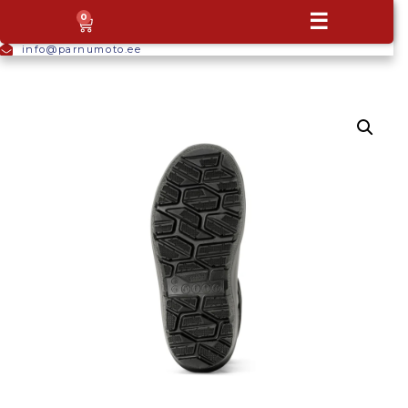
+372
☰
0
5665
9044
info@parnumoto.ee