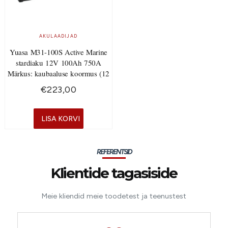
AKULAADIJAD
Yuasa M31-100S Active Marine
stardiaku 12V 100Ah 750A
Märkus: kaubaaluse koormus (12
€
223,00
LISA KORVI
REFERENTSID
Klientide tagasiside
Meie kliendid meie toodetest ja teenustest