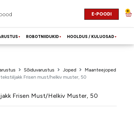
0
E-POODI
pood
ARUSTUS
ROBOTNIIDUKID
HOOLDUS / KULUOSAD
▼
▼
▼
arustus
Sõiduvarustus
Joped
Maanteejoped
tekstiiljakk Frisen must/helkiv muster, 50
ljakk Frisen Must/helkiv Muster, 50