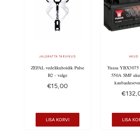
JALGRATTA TARVIKUD
AKUD
ZEFAL vedelikuhoidik Pulse
Yuasa YBX3075
B2 - valge
550A SMF aku
kaubaaluseve
€
15,00
€
132,
LISA KORVI
LISA KO