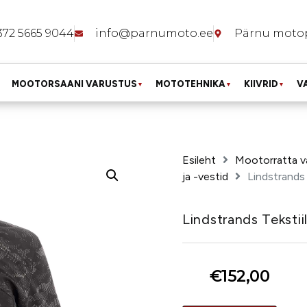
372 5665 9044
info@parnumoto.ee
Pärnu moto
MOOTORSAANI VARUSTUS
MOTOTEHNIKA
KIIVRID
V
▼
▼
▼
Esileht
Mootorratta v
ja -vestid
Lindstrands 
Lindstrands Tekstii
€
152,00