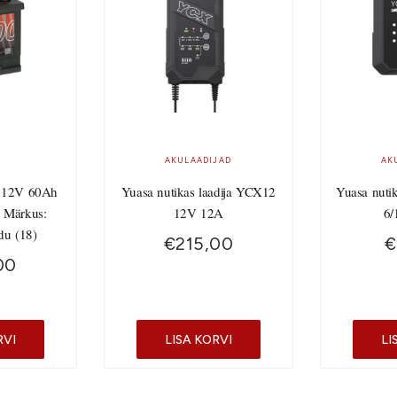
AKULAADIJAD
AK
 12V 60Ah
Yuasa nutikas laadija YCX12
Yuasa nuti
 Märkus:
12V 12A
6/
du (18)
€
215,00
€
00
RVI
LISA KORVI
LI