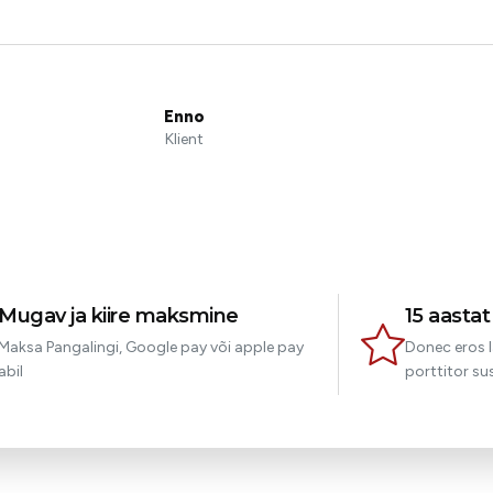
Enno
Klient
Mugav ja kiire maksmine
15 aasta
Maksa Pangalingi, Google pay või apple pay
Donec eros l
abil
porttitor sus