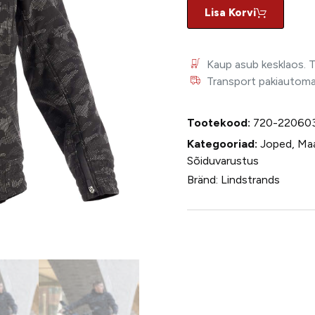
Lisa Korvi
Kaup asub kesklaos. 
Transport pakiautomaat
Tootekood:
720-22060
Kategooriad:
Joped
,
Maa
Sõiduvarustus
Bränd:
Lindstrands