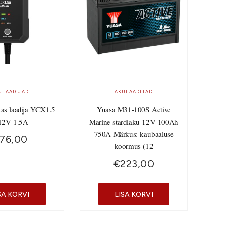
ULAADIJAD
AKULAADIJAD
kas laadija YCX1.5
Yuasa M31-100S Active
12V 1.5A
Marine stardiaku 12V 100Ah
750A Märkus: kaubaaluse
76,00
koormus (12
€
223,00
SA KORVI
LISA KORVI