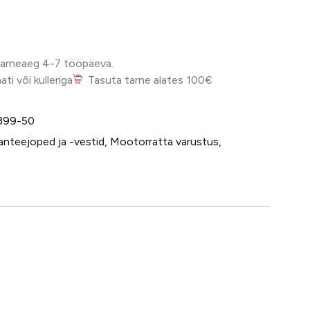
Tarneaeg 4-7 tööpäeva.
i või kulleriga
Tasuta tarne alates 100€
399-50
nteejoped ja -vestid
,
Mootorratta varustus
,