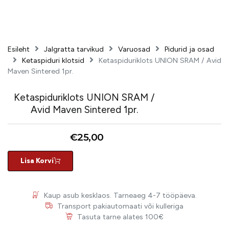
Esileht
Jalgratta tarvikud
Varuosad
Pidurid ja osad
Ketaspiduri klotsid
Ketaspiduriklots UNION SRAM / Avid
Maven Sintered 1pr.
Ketaspiduriklots UNION SRAM /
Avid Maven Sintered 1pr.
€
25,00
Lisa Korvi
Kaup asub kesklaos. Tarneaeg 4-7 tööpäeva.
Transport pakiautomaati või kulleriga
Tasuta tarne alates 100€