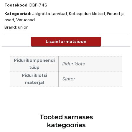
Tootekood:
DBP-74S
Kategooriad:
Jalgratta tarvikud
,
Ketaspiduri klotsid
,
Pidurid ja
osad
,
Varuosad
Bränd:
union
Pidurikomponendi
Piduriklots
tüüp
Piduriklotsi
Sinter
materjal
Tooted sarnases
kategoorias