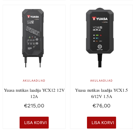
AKULAADIJAD
AKULAADIJAD
Yuasa nutikas laadija YCX12 12V
Yuasa nutikas laadija YCX1.5
12A
6/12V 1.5A
€
215,00
€
76,00
LISA KORVI
LISA KORVI