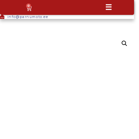
+372
☰
0
5665
9044
info@parnumoto.ee