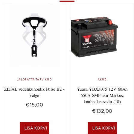
JALGRATTA TARVIKUD
AKUD
ZEFAL vedelikuhoidik Pulse B2 -
Yuasa YBX3075 12V 60Ah
valge
550A SMF aku Märkus:
kaubaalusevedu (18)
€
15,00
€
132,00
LISA KORVI
LISA KORVI