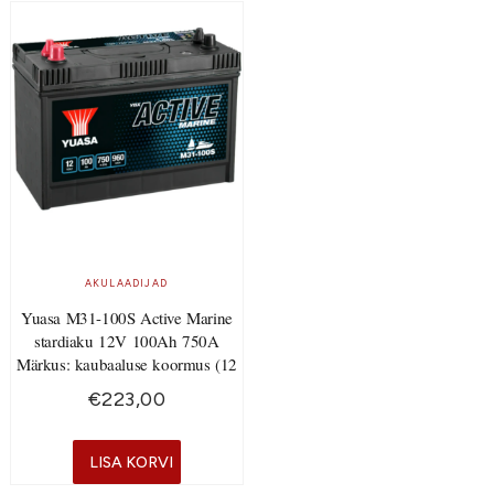
AKULAADIJAD
Yuasa M31-100S Active Marine
stardiaku 12V 100Ah 750A
Märkus: kaubaaluse koormus (12
€
223,00
LISA KORVI