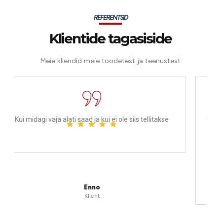
REFERENTSID
Klientide tagasiside
Meie kliendid meie toodetest ja teenustest
i ole siis tellitakse
Garaaž ja mehaanika päästsid mind päras
hädaolukorras. Professionaalne ja inimli
väga tänulik, ilma nende teadmisteta ol
ilma oma mootorrattata Prantsusmaa
tulnud. Ma ei sooviks, et keegi nende
vajaks, aga rikke korral on see koht, kus