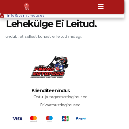
+372
☰
0
5665
9044
info@parnumoto.ee
Lehekülge Ei Leitud.
Tundub, et sellest kohast ei leitud midagi.
Klienditeenindus
Ostu-ja tagastustingimused
Privaatsustingimused