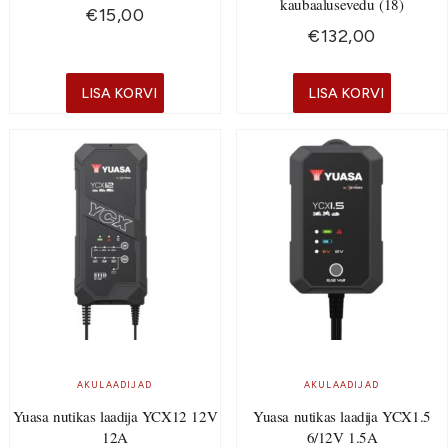
kaubaalusevedu (18)
€
15,00
€
132,00
LISA KORVI
LISA KORVI
AKULAADIJAD
AKULAADIJAD
Yuasa nutikas laadija YCX12 12V
Yuasa nutikas laadija YCX1.5
12A
6/12V 1.5A