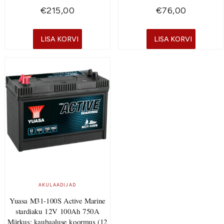
€
215,00
€
76,00
LISA KORVI
LISA KORVI
AKULAADIJAD
Yuasa M31-100S Active Marine
stardiaku 12V 100Ah 750A
Märkus: kaubaaluse koormus (12