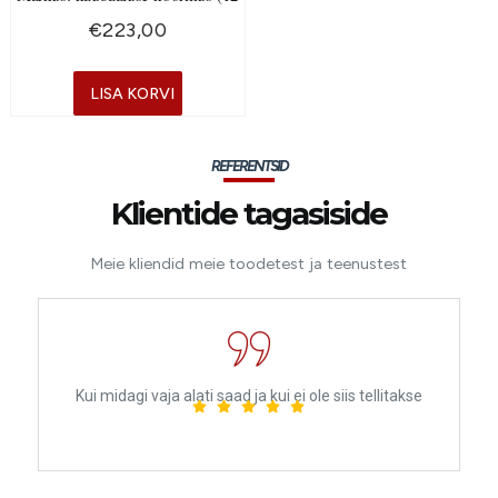
€
223,00
LISA KORVI
REFERENTSID
Klientide tagasiside
Meie kliendid meie toodetest ja teenustest
Kui midagi vaja alati saad ja kui ei ole siis tellitakse