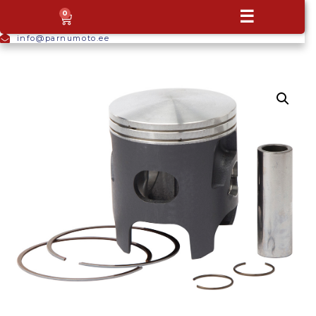
+372
☰
0
5665
9044
info@parnumoto.ee