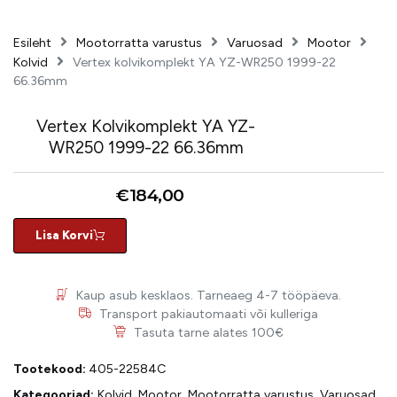
Esileht
Mootorratta varustus
Varuosad
Mootor
Kolvid
Vertex kolvikomplekt YA YZ-WR250 1999-22
66.36mm
Vertex Kolvikomplekt YA YZ-
WR250 1999-22 66.36mm
€
184,00
Lisa Korvi
Kaup asub kesklaos. Tarneaeg 4-7 tööpäeva.
Transport pakiautomaati või kulleriga
Tasuta tarne alates 100€
Tootekood:
405-22584C
Kategooriad:
Kolvid
,
Mootor
,
Mootorratta varustus
,
Varuosad