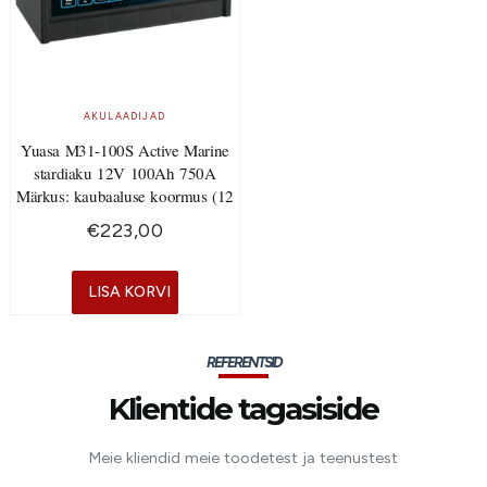
AKULAADIJAD
Yuasa M31-100S Active Marine
stardiaku 12V 100Ah 750A
Märkus: kaubaaluse koormus (12
€
223,00
LISA KORVI
REFERENTSID
Klientide tagasiside
Meie kliendid meie toodetest ja teenustest