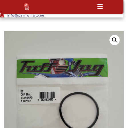
+372
☰
0
5665
9044
info@parnumoto.ee