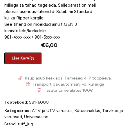
millega sa tahad tegeleda. Sellepärast on meil
olemas asendus-tihendid. Sobib nii Standard
kui ka Ripper korgile.
See tihend on mõeldud ainult GEN 3
kanistritele/korkidele:
981-4xxx-xxx / 981-5xxx-xxx
€
6,00
Lisa Korvi
Kaup asub kesklaos. Tarneaeg 4-7 tööpäeva.
Transport pakiautomaati või kulleriga
Tasuta tarne alates 100€
Tootekood:
981-6000
Kategooriad:
ATV ja UTV varustus
,
Kütusehaldus
,
Tarvikud ja
varuosad
,
Universaalne
Bränd:
tuff_jug