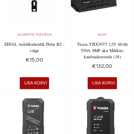
JALGRATTA TARVIKUD
AKUD
ZEFAL vedelikuhoidik Pulse B2 -
Yuasa YBX3075 12V 60Ah
valge
550A SMF aku Märkus:
kaubaalusevedu (18)
€
15,00
€
132,00
LISA KORVI
LISA KORVI