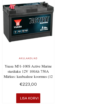
AKULAADIJAD
Yuasa M31-100S Active Marine
stardiaku 12V 100Ah 750A
Märkus: kaubaaluse koormus (12
€
223,00
LISA KORVI