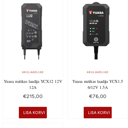
AKULAADIJAD
AKULAADIJAD
Yuasa nutikas laadija YCX12 12V
Yuasa nutikas laadija YCX1.5
12A
6/12V 1.5A
€
215,00
€
76,00
LISA KORVI
LISA KORVI