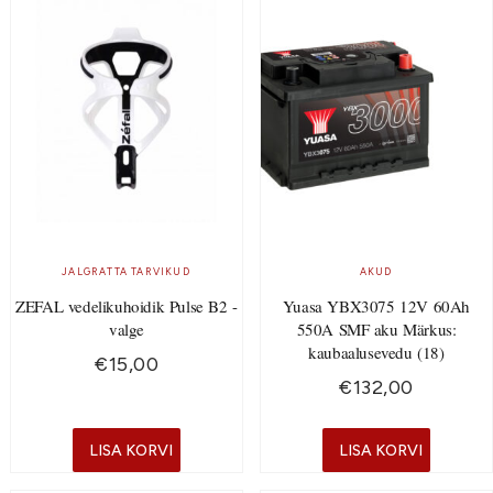
JALGRATTA TARVIKUD
AKUD
ZEFAL vedelikuhoidik Pulse B2 -
Yuasa YBX3075 12V 60Ah
valge
550A SMF aku Märkus:
kaubaalusevedu (18)
€
15,00
€
132,00
LISA KORVI
LISA KORVI