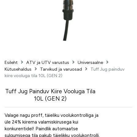
Esileht
ATV ja UTV varustus
Universaalne
Kütusehaldus
Tarvikud ja varuosad
Tuff Jug painduv
kiire vooluga tila 10L (GEN 2)
Tuff Jug Painduv Kiire Vooluga Tila
10L (GEN 2)
Valage nagu proff, täieliku voolukontrolliga ja
üle 24% kiirema valamiskiirusega kui
konkurentidel! Paindlik automaatse
sulgumisega tila pakub täielikku voolukontrolli,