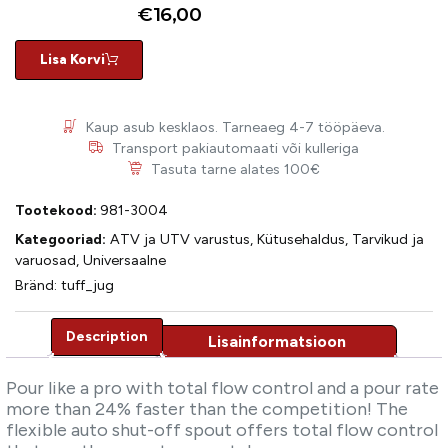
€
16,00
Lisa Korvi
Kaup asub kesklaos. Tarneaeg 4-7 tööpäeva.
Transport pakiautomaati või kulleriga
Tasuta tarne alates 100€
Tootekood:
981-3004
Kategooriad:
ATV ja UTV varustus
,
Kütusehaldus
,
Tarvikud ja
varuosad
,
Universaalne
Bränd:
tuff_jug
Description
Description
Pour like a pro with total flow control and a pour rate
more than 24% faster than the competition! The
flexible auto shut-off spout offers total flow control