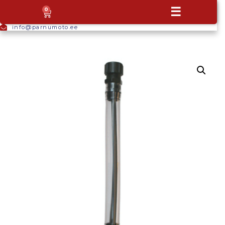
+372
☰
0
5665
9044
info@parnumoto.ee