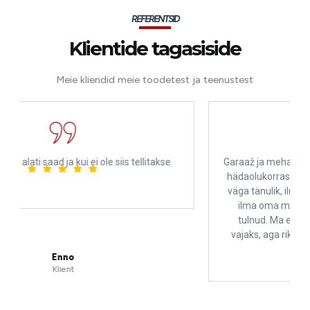
REFERENTSID
Klientide tagasiside
Meie kliendid meie toodetest ja teenustest
ellitakse
Garaaž ja mehaanika päästsid mind pärast suurt rik
hädaolukorras. Professionaalne ja inimlik! Olen neil
väga tänulik, ilma nende teadmisteta oleksin ilmsel
ilma oma mootorrattata Prantsusmaale tagasi
tulnud. Ma ei sooviks, et keegi nende teenuseid
vajaks, aga rikke korral on see koht, kus Eestis olla