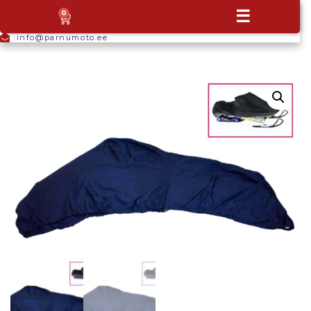
+372
☰
0
5665
9044
info@parnumoto.ee