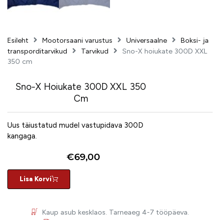
Esileht
Mootorsaani varustus
Universaalne
Boksi- ja
transporditarvikud
Tarvikud
Sno-X hoiukate 300D XXL
350 cm
Sno-X Hoiukate 300D XXL 350
Cm
Uus täiustatud mudel vastupidava 300D
kangaga.
€
69,00
Lisa Korvi
Kaup asub kesklaos. Tarneaeg 4-7 tööpäeva.