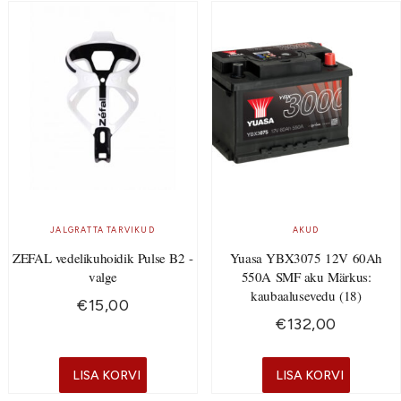
JALGRATTA TARVIKUD
AKUD
ZEFAL vedelikuhoidik Pulse B2 -
Yuasa YBX3075 12V 60Ah
valge
550A SMF aku Märkus:
kaubaalusevedu (18)
€
15,00
€
132,00
LISA KORVI
LISA KORVI