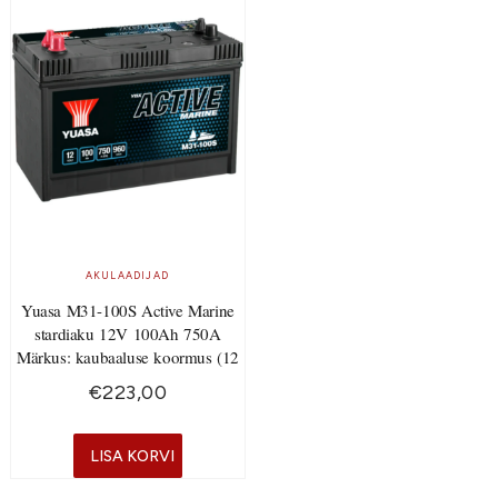
AKULAADIJAD
Yuasa M31-100S Active Marine
stardiaku 12V 100Ah 750A
Märkus: kaubaaluse koormus (12
€
223,00
LISA KORVI