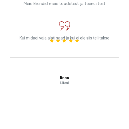
Meie kliendid meie toodetest ja teenustest
Kui midagi vaja alati saad ja kui ei ole siis tellitakse
Enno
Klient