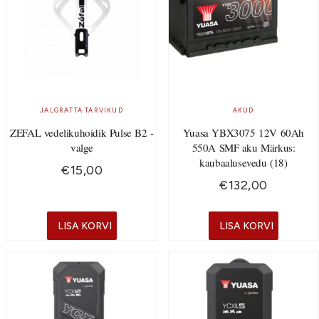
JALGRATTA TARVIKUD
AKUD
ZEFAL vedelikuhoidik Pulse B2 -
Yuasa YBX3075 12V 60Ah
valge
550A SMF aku Märkus:
kaubaalusevedu (18)
€
15,00
€
132,00
LISA KORVI
LISA KORVI