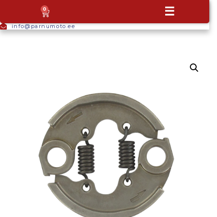
+372
☰
0
5665
9044
info@parnumoto.ee