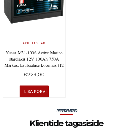
AKULAADIJAD
Yuasa M31-100S Active Marine
stardiaku 12V 100Ah 750A
Märkus: kaubaaluse koormus (12
€
223,00
LISA KORVI
REFERENTSID
Klientide tagasiside