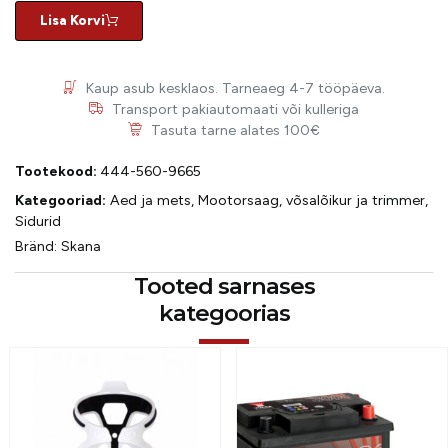
Lisa Korvi
Kaup asub kesklaos. Tarneaeg 4-7 tööpäeva.
Transport pakiautomaati või kulleriga
Tasuta tarne alates 100€
Tootekood:
444-560-9665
Kategooriad:
Aed ja mets
,
Mootorsaag, võsalõikur ja trimmer
,
Sidurid
Bränd:
Skana
Tooted sarnases
kategoorias