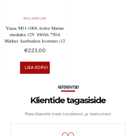
AKULAADIJAD
Yuasa M31-100S Active Marine
stardiaku 12V 100Ah 750A
Märkus: kaubaaluse koormus (12
€
223,00
LISA KORVI
REFERENTSID
Klientide tagasiside
Meie kliendid meie toodetest ja teenustest