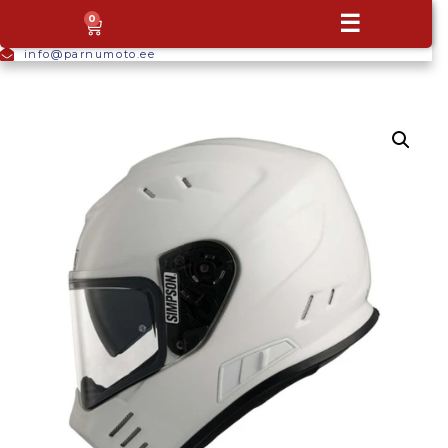
+372
☰
0
5665
9044
info@parnumoto.ee