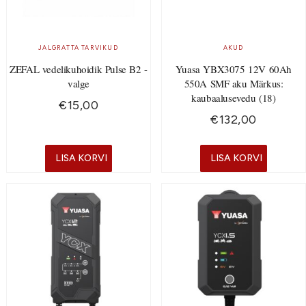
JALGRATTA TARVIKUD
AKUD
ZEFAL vedelikuhoidik Pulse B2 -
Yuasa YBX3075 12V 60Ah
valge
550A SMF aku Märkus:
kaubaalusevedu (18)
€
15,00
€
132,00
LISA KORVI
LISA KORVI