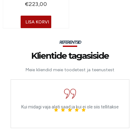
€
223,00
LISA KORVI
REFERENTSID
Klientide tagasiside
Meie kliendid meie toodetest ja teenustest
Kui midagi vaja alati saad ja kui ei ole siis tellitakse