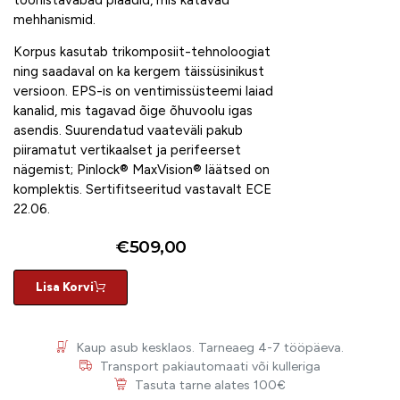
tööriistavabad plaadid, mis katavad
mehhanismid.
Korpus kasutab trikomposiit-tehnoloogiat
ning saadaval on ka kergem täissüsinikust
versioon. EPS-is on ventimissüsteemi laiad
kanalid, mis tagavad õige õhuvoolu igas
asendis. Suurendatud vaateväli pakub
piiramatut vertikaalset ja perifeerset
nägemist; Pinlock® MaxVision® läätsed on
komplektis. Sertifitseeritud vastavalt ECE
22.06.
€
509,00
Lisa Korvi
Kaup asub kesklaos. Tarneaeg 4-7 tööpäeva.
Transport pakiautomaati või kulleriga
Tasuta tarne alates 100€