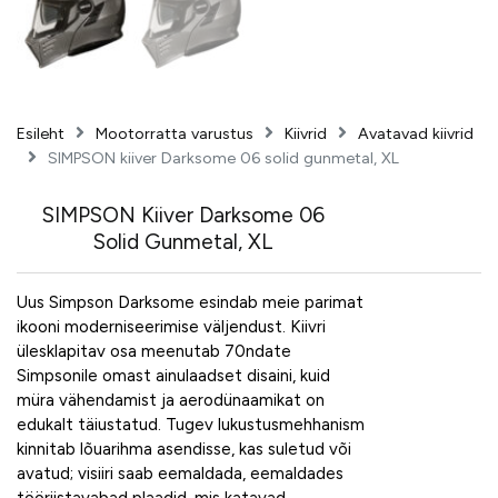
Esileht
Mootorratta varustus
Kiivrid
Avatavad kiivrid
SIMPSON kiiver Darksome 06 solid gunmetal, XL
SIMPSON Kiiver Darksome 06
Solid Gunmetal, XL
Uus Simpson Darksome esindab meie parimat
ikooni moderniseerimise väljendust. Kiivri
ülesklapitav osa meenutab 70ndate
Simpsonile omast ainulaadset disaini, kuid
müra vähendamist ja aerodünaamikat on
edukalt täiustatud. Tugev lukustusmehhanism
kinnitab lõuarihma asendisse, kas suletud või
avatud; visiiri saab eemaldada, eemaldades