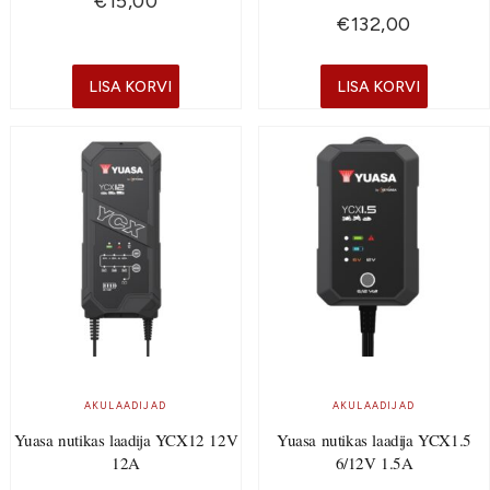
€
15,00
€
132,00
LISA KORVI
LISA KORVI
AKULAADIJAD
AKULAADIJAD
Yuasa nutikas laadija YCX12 12V
Yuasa nutikas laadija YCX1.5
12A
6/12V 1.5A