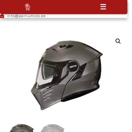
+372
☰
0
5665
9044
info@parnumoto.ee