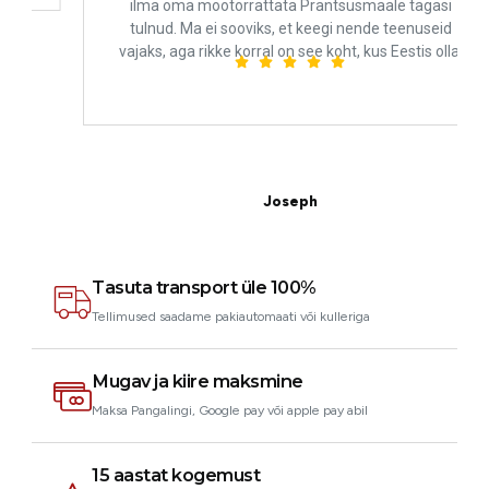
ilma oma mootorrattata Prantsusmaale tagasi
tulnud. Ma ei sooviks, et keegi nende teenuseid
vajaks, aga rikke korral on see koht, kus Eestis olla.
Joseph
Klient
Tasuta transport üle 100%
Tellimused saadame pakiautomaati või kulleriga
Mugav ja kiire maksmine
Maksa Pangalingi, Google pay või apple pay abil
15 aastat kogemust