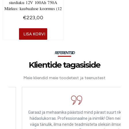
stardiaku 12V 100Ah 750A
Märkus: kaubaaluse koormus (12
€
223,00
LISA KORVI
REFERENTSID
Klientide tagasiside
Meie kliendid meie toodetest ja teenustest
Garaaž ja mehaanika päästsid mind pärast suurt riket
hädaolukorras. Professionaalne ja inimlik! Olen neile
väga tänulik, ilma nende teadmisteta oleksin ilmselt