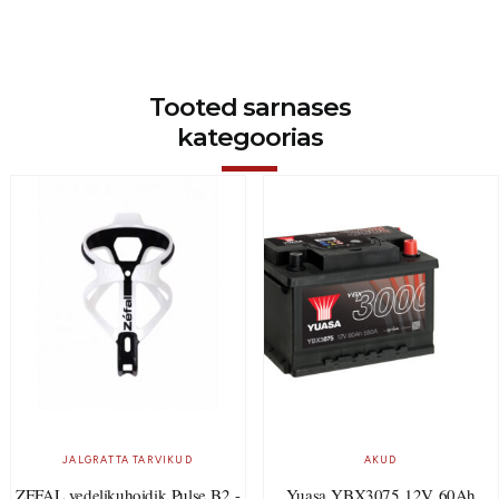
Tooted sarnases
kategoorias
JALGRATTA TARVIKUD
AKUD
ZEFAL vedelikuhoidik Pulse B2 -
Yuasa YBX3075 12V 60Ah