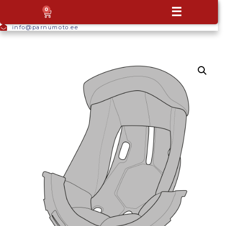
+372
☰
0
5665
9044
info@parnumoto.ee