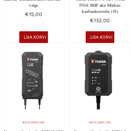
valge
550A SMF aku Märkus:
kaubaalusevedu (18)
€
15,00
€
132,00
LISA KORVI
LISA KORVI
AKULAADIJAD
AKULAADIJAD