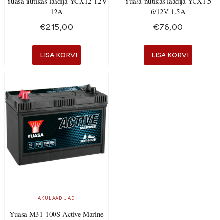
Yuasa nutikas laadija YCX12 12V
Yuasa nutikas laadija YCX1.5
12A
6/12V 1.5A
€
215,00
€
76,00
LISA KORVI
LISA KORVI
AKULAADIJAD
Yuasa M31-100S Active Marine