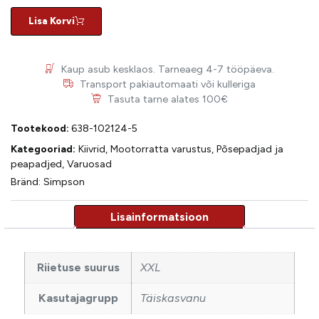
Lisa Korvi
Kaup asub kesklaos. Tarneaeg 4-7 tööpäeva.
Transport pakiautomaati või kulleriga
Tasuta tarne alates 100€
Tootekood:
638-102124-5
Kategooriad:
Kiivrid
,
Mootorratta varustus
,
Põsepadjad ja
peapadjed
,
Varuosad
Bränd:
Simpson
Riietuse suurus
XXL
Kasutajagrupp
Täiskasvanu