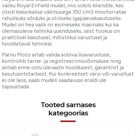
valiku Royal Enfield mudel, mis sobib kliendile, kes
otsib klassikalise välimusega 350 cm3 mootorratas
rahulikuks sõiduks ja stiilseks igapäevakasutuseks.
Mudel on hea valik nii esimeseks masinaks kui ka
olemasoleva tehnika uuenduseks, sest fookus on
praktilisel kasutusel, mõistlikul varustusel ja
hooldataval tehnikal.
Pärnu Moto aitab valida sobiva lisavarustuse,
kontrollib tarne- ja registreerimisvõimaluse ning
annab enne ostu ülevaate hooldusest, garantiist ja
kasutusotstarbest. Kui konkreetset värvi või varustust
ei ole laos, saab mudeli saadavuse eraldi üle
täpsustada.
Tooted sarnases
kategoorias