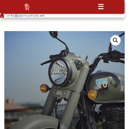
+372
☰
0
5665
9044
info@parnumoto.ee