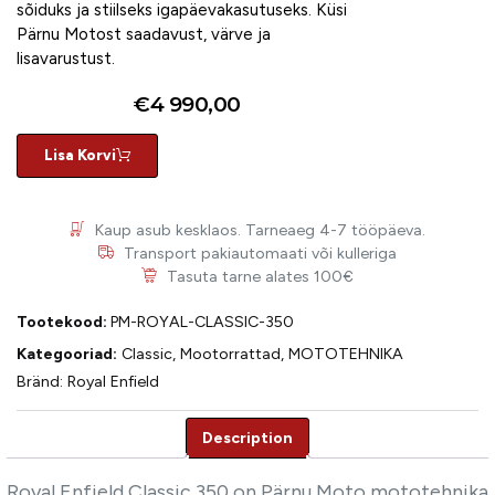
sõiduks ja stiilseks igapäevakasutuseks. Küsi
Pärnu Motost saadavust, värve ja
lisavarustust.
€
4 990,00
Lisa Korvi
Kaup asub kesklaos. Tarneaeg 4-7 tööpäeva.
Transport pakiautomaati või kulleriga
Tasuta tarne alates 100€
Tootekood:
PM-ROYAL-CLASSIC-350
Kategooriad:
Classic
,
Mootorrattad
,
MOTOTEHNIKA
Bränd:
Royal Enfield
Description
Description
Royal Enfield Classic 350 on Pärnu Moto mototehnika