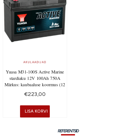
AKULAADIJAD
Yuasa M31-100S Active Marine
stardiaku 12V 100Ah 750A
Märkus: kaubaaluse koormus (12
€
223,00
LISA KORVI
REFERENTSID