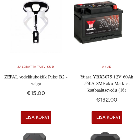
JALGRATTA TARVIKUD
AKUD
ZEFAL vedelikuhoidik Pulse B2 -
Yuasa YBX3075 12V 60Ah
valge
550A SMF aku Märkus:
kaubaalusevedu (18)
€
15,00
€
132,00
LISA KORVI
LISA KORVI