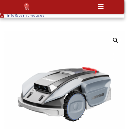
+372
☰
0
5665
9044
info@parnumoto.ee