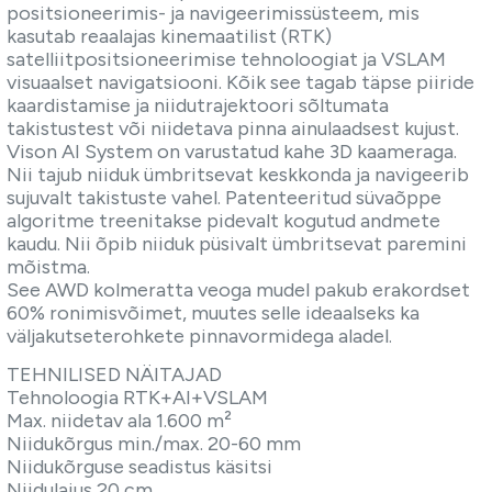
positsioneerimis- ja navigeerimissüsteem, mis
kasutab reaalajas kinemaatilist (RTK)
satelliitpositsioneerimise tehnoloogiat ja VSLAM
visuaalset navigatsiooni. Kõik see tagab täpse piiride
kaardistamise ja niidutrajektoori sõltumata
takistustest või niidetava pinna ainulaadsest kujust.
Vison AI System on varustatud kahe 3D kaameraga.
Nii tajub niiduk ümbritsevat keskkonda ja navigeerib
sujuvalt takistuste vahel. Patenteeritud süvaõppe
algoritme treenitakse pidevalt kogutud andmete
kaudu. Nii õpib niiduk püsivalt ümbritsevat paremini
mõistma.
See AWD kolmeratta veoga mudel pakub erakordset
60% ronimisvõimet, muutes selle ideaalseks ka
väljakutseterohkete pinnavormidega aladel.
TEHNILISED NÄITAJAD
Tehnoloogia RTK+AI+VSLAM
Max. niidetav ala 1.600 m²
Niidukõrgus min./max. 20-60 mm
Niidukõrguse seadistus käsitsi
Niidulaius 20 cm