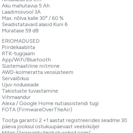
Aku mahutavus 5 Ah
Laadimisvool 3A
Max. nõlva kalle 30° / 60 %
Seadistatavaid alasid Kuni 6
Müratase 59 dB
ERIOMADUSED
Piirdekaablita
RTK-tugijaam
App/Wifi/Bluetooth
Süstemaatiline niitmine
AWD-kolmeratta veosüsteem
Servalõikus
Ujuv niiduseade
Takistuste tuvastamine
Vihmaandur
Alexa / Google Home nutiassistendi tugi
FOTA (FirmwareOverTheAir)
Tootja garantii 2 +1 aastat registreerides seadme 30
päeva jooksul ostukuupäevast veebiküljel
https://warranty.tech.sk-robot.com/