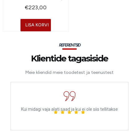
€
223,00
LISA KORVI
REFERENTSID
Klientide tagasiside
Meie kliendid meie toodetest ja teenustest
Kui midagi vaja alati saad ja kui ei ole siis tellitakse