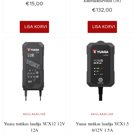
kaubaalusevedu (18)
€
15,00
€
132,00
LISA KORVI
LISA KORVI
AKULAADIJAD
AKULAADIJAD
Yuasa nutikas laadija YCX12 12V
Yuasa nutikas laadija YCX1.5
12A
6/12V 1.5A