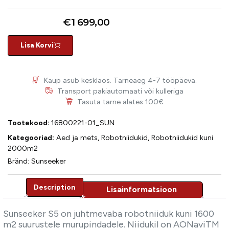
€
1 699,00
Lisa Korvi
Kaup asub kesklaos. Tarneaeg 4-7 tööpäeva.
Transport pakiautomaati või kulleriga
Tasuta tarne alates 100€
Tootekood:
16800221-01_SUN
Kategooriad:
Aed ja mets
,
Robotniidukid
,
Robotniidukid kuni
2000m2
Bränd:
Sunseeker
Description
Description
Sunseeker S5 on juhtmevaba robotniiduk kuni 1600
m2 suurustele murupindadele. Niidukil on AONaviTM