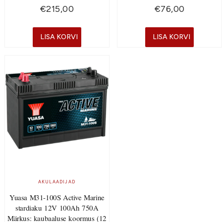
€
215,00
€
76,00
LISA KORVI
LISA KORVI
AKULAADIJAD
Yuasa M31-100S Active Marine
stardiaku 12V 100Ah 750A
Märkus: kaubaaluse koormus (12