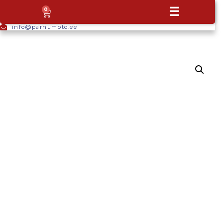
+372
☰
0
5665
9044
info@parnumoto.ee