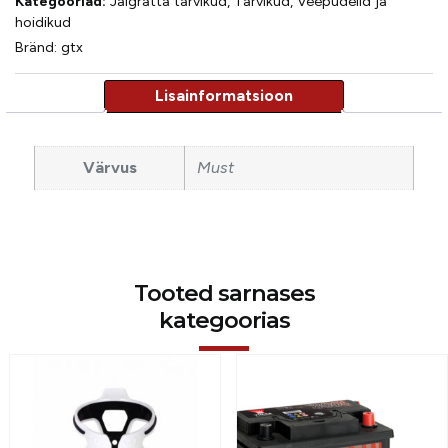
Kategooriad:
Jalgratta tarvikud
,
Tarvikud
,
Veepudelid ja
hoidikud
Bränd:
gtx
Värvus
Must
Tooted sarnases
kategoorias