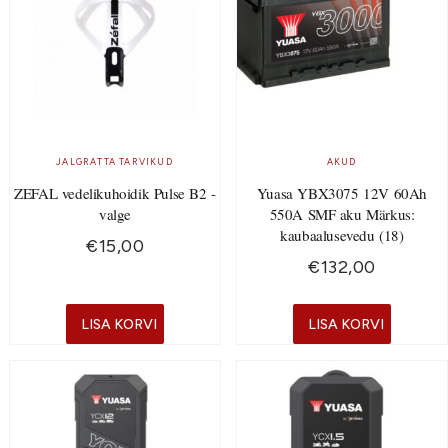
JALGRATTA TARVIKUD
AKUD
ZEFAL vedelikuhoidik Pulse B2 -
Yuasa YBX3075 12V 60Ah
valge
550A SMF aku Märkus:
kaubaalusevedu (18)
€
15,00
€
132,00
LISA KORVI
LISA KORVI