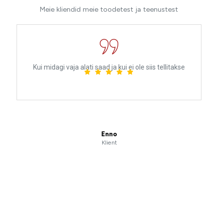
Meie kliendid meie toodetest ja teenustest
Kui midagi vaja alati saad ja kui ei ole siis tellitakse
Enno
Klient