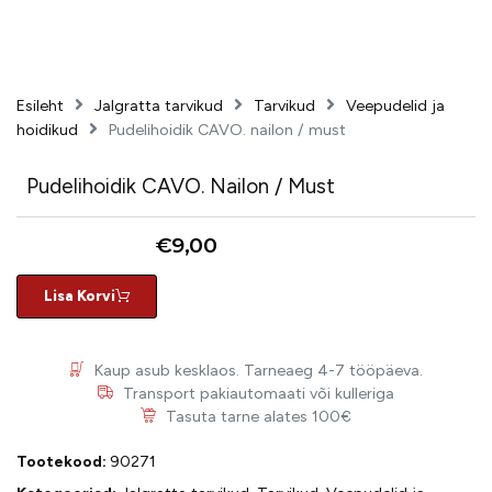
Esileht
Jalgratta tarvikud
Tarvikud
Veepudelid ja
hoidikud
Pudelihoidik CAVO. nailon / must
Pudelihoidik CAVO. Nailon / Must
€
9,00
Lisa Korvi
Kaup asub kesklaos. Tarneaeg 4-7 tööpäeva.
Transport pakiautomaati või kulleriga
Tasuta tarne alates 100€
Tootekood:
90271