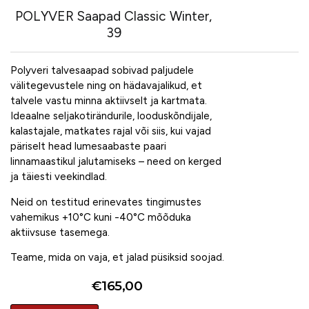
POLYVER Saapad Classic Winter,
39
Polyveri talvesaapad sobivad paljudele
välitegevustele ning on hädavajalikud, et
talvele vastu minna aktiivselt ja kartmata.
Ideaalne seljakotirändurile, looduskõndijale,
kalastajale, matkates rajal või siis, kui vajad
päriselt head lumesaabaste paari
linnamaastikul jalutamiseks – need on kerged
ja täiesti veekindlad.
Neid on testitud erinevates tingimustes
vahemikus +10°C kuni -40°C mõõduka
aktiivsuse tasemega.
Teame, mida on vaja, et jalad püsiksid soojad.
€
165,00