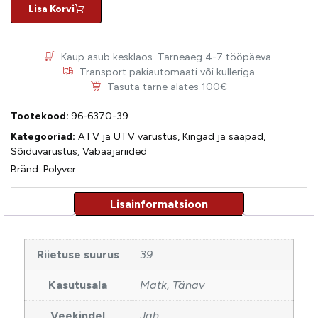
Lisa Korvi
Kaup asub kesklaos. Tarneaeg 4-7 tööpäeva.
Transport pakiautomaati või kulleriga
Tasuta tarne alates 100€
Tootekood:
96-6370-39
Kategooriad:
ATV ja UTV varustus
,
Kingad ja saapad
,
Sõiduvarustus
,
Vabaajariided
Bränd:
Polyver
Riietuse suurus
39
Kasutusala
Matk, Tänav
Veekindel
Jah