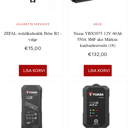
JALGRATTA TARVIKUD
AKUD
ZEFAL vedelikuhoidik Pulse B2 -
Yuasa YBX3075 12V 60Ah
valge
550A SMF aku Märkus:
kaubaalusevedu (18)
€
15,00
€
132,00
LISA KORVI
LISA KORVI