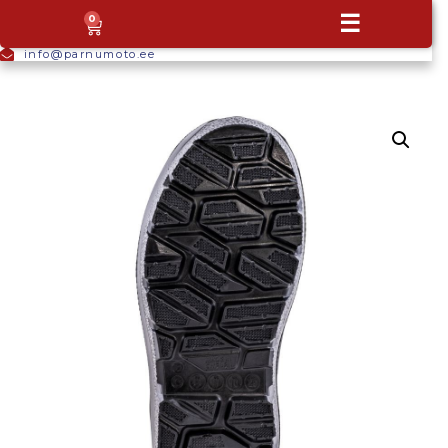
+372
☰
0
5665
9044
info@parnumoto.ee