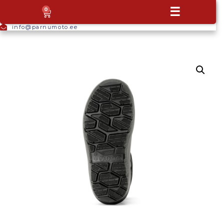
+372
☰
0
5665
9044
info@parnumoto.ee