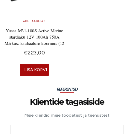
AKULAADIJAD
Yuasa M31-100S Active Marine
stardiaku 12V 100Ah 750A
Märkus: kaubaaluse koormus (12
€
223,00
LISA KORVI
REFERENTSID
Klientide tagasiside
Meie kliendid meie toodetest ja teenustest