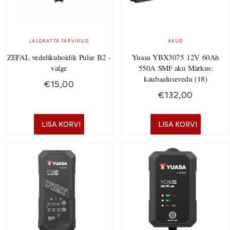
JALGRATTA TARVIKUD
AKUD
ZEFAL vedelikuhoidik Pulse B2 -
Yuasa YBX3075 12V 60Ah
valge
550A SMF aku Märkus:
kaubaalusevedu (18)
€
15,00
€
132,00
LISA KORVI
LISA KORVI