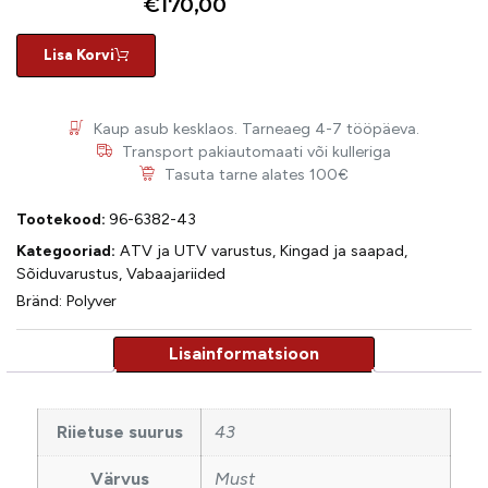
€
170,00
Lisa Korvi
Kaup asub kesklaos. Tarneaeg 4-7 tööpäeva.
Transport pakiautomaati või kulleriga
Tasuta tarne alates 100€
Tootekood:
96-6382-43
Kategooriad:
ATV ja UTV varustus
,
Kingad ja saapad
,
Sõiduvarustus
,
Vabaajariided
Bränd:
Polyver
Riietuse suurus
43
Värvus
Must