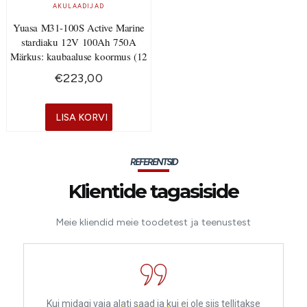
AKULAADIJAD
Yuasa M31-100S Active Marine
stardiaku 12V 100Ah 750A
Märkus: kaubaaluse koormus (12
€
223,00
LISA KORVI
REFERENTSID
Klientide tagasiside
Meie kliendid meie toodetest ja teenustest
Kui midagi vaja alati saad ja kui ei ole siis tellitakse