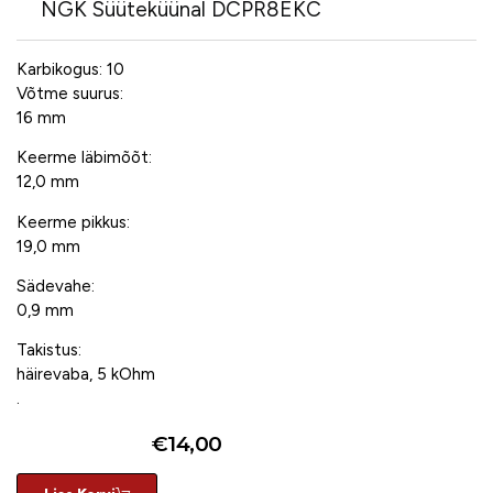
NGK Süüteküünal DCPR8EKC
Karbikogus: 10
Võtme suurus:
16 mm
Keerme läbimõõt:
12,0 mm
Keerme pikkus:
19,0 mm
Sädevahe:
0,9 mm
Takistus:
häirevaba, 5 kOhm
.
€
14,00