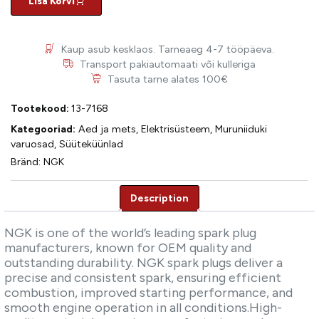
Lisa Korvi
Kaup asub kesklaos. Tarneaeg 4-7 tööpäeva.
Transport pakiautomaati või kulleriga
Tasuta tarne alates 100€
Tootekood:
13-7168
Kategooriad:
Aed ja mets
,
Elektrisüsteem
,
Muruniiduki
varuosad
,
Süüteküünlad
Bränd:
NGK
Description
Description
NGK is one of the world’s leading spark plug
manufacturers, known for OEM quality and
outstanding durability. NGK spark plugs deliver a
precise and consistent spark, ensuring efficient
combustion, improved starting performance, and
smooth engine operation in all conditions.High-