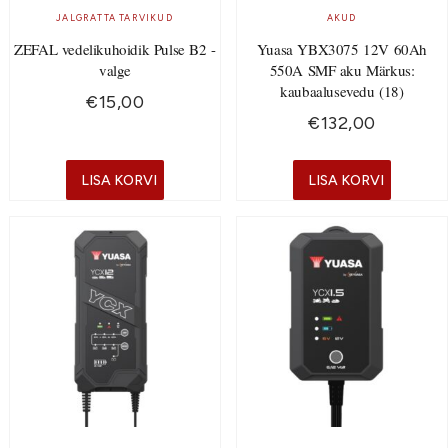
JALGRATTA TARVIKUD
AKUD
ZEFAL vedelikuhoidik Pulse B2 -
Yuasa YBX3075 12V 60Ah
valge
550A SMF aku Märkus:
kaubaalusevedu (18)
€
15,00
€
132,00
LISA KORVI
LISA KORVI