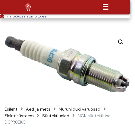
+372
☰
0
5665
9044
info@parnumoto.ee
Esileht
Aed ja mets
Muruniiduki varuosad
Elektrisüsteem
Süüteküünlad
NGK süüteküünal
DCPR8EKC