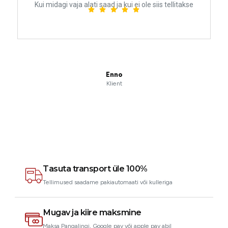
Kui midagi vaja alati saad ja kui ei ole siis tellitakse
Enno
Klient
Tasuta transport üle 100%
Tellimused saadame pakiautomaati või kulleriga
Mugav ja kiire maksmine
Maksa Pangalingi, Google pay või apple pay abil