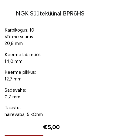
NGK Süüteküünal BPR6HS
Karbikogus: 10
Võtme suurus:
20,8 mm
Keerme läbimõõt:
14,0 mm
Keerme pikkus:
12,7 mm
Sädevahe:
0,7 mm
Takistus:
häirevaba, 5 kOhm
€
5,00