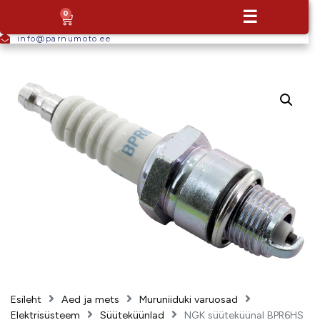
+372
☰
0
5665
9044
info@parnumoto.ee
Esileht
Aed ja mets
Muruniiduki varuosad
Elektrisüsteem
Süüteküünlad
NGK süüteküünal BPR6HS