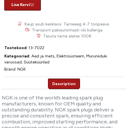
Lisa Korvi
Kaup asub kesklaos. Tarneaeg 4-7 tööpäeva.
Transport pakiautomaati või kulleriga
Tasuta tarne alates 100€
Tootekood:
13-7022
Kategooriad:
Aed ja mets
,
Elektrisüsteem
,
Muruniiduki
varuosad
,
Süüteküünlad
Bränd:
NGK
Description
Description
NGK is one of the world’s leading spark plug
manufacturers, known for OEM quality and
outstanding durability. NGK spark plugs deliver a
precise and consistent spark, ensuring efficient
combustion, improved starting performance, and
smooth engine operation in all conditions.High-