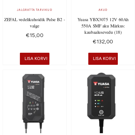
JALGRATTA TARVIKUD
AKUD
ZEFAL vedelikuhoidik Pulse B2 -
Yuasa YBX3075 12V 60Ah
valge
550A SMF aku Märkus:
kaubaalusevedu (18)
€
15,00
€
132,00
LISA KORVI
LISA KORVI