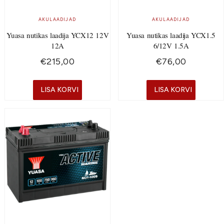
AKULAADIJAD
AKULAADIJAD
Yuasa nutikas laadija YCX12 12V
Yuasa nutikas laadija YCX1.5
12A
6/12V 1.5A
€
215,00
€
76,00
LISA KORVI
LISA KORVI