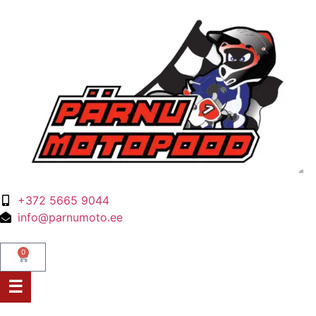
+372 5665 9044
info@parnumoto.ee
0
☰