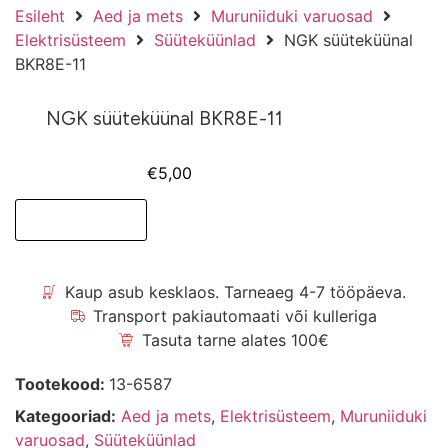
Esileht
Aed ja mets
Muruniiduki varuosad
Elektrisüsteem
Süüteküünlad
NGK süüteküünal
BKR8E-11
NGK süüteküünal BKR8E-11
€
5,00
Lisa korvi
Kaup asub kesklaos. Tarneaeg 4-7 tööpäeva.
Transport pakiautomaati või kulleriga
Tasuta tarne alates 100€
Tootekood:
13-6587
Kategooriad:
Aed ja mets
,
Elektrisüsteem
,
Muruniiduki
varuosad
,
Süüteküünlad