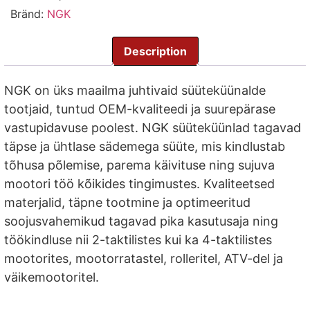
Bränd:
NGK
Description
Description
NGK on üks maailma juhtivaid süüteküünalde
tootjaid, tuntud OEM-kvaliteedi ja suurepärase
vastupidavuse poolest. NGK süüteküünlad tagavad
täpse ja ühtlase sädemega süüte, mis kindlustab
tõhusa põlemise, parema käivituse ning sujuva
mootori töö kõikides tingimustes. Kvaliteetsed
materjalid, täpne tootmine ja optimeeritud
soojusvahemikud tagavad pika kasutusaja ning
töökindluse nii 2-taktilistes kui ka 4-taktilistes
mootorites, mootorratastel, rolleritel, ATV-del ja
väikemootoritel.