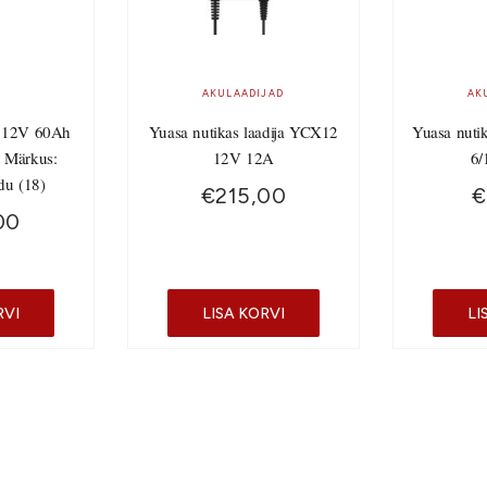
AKULAADIJAD
AK
 12V 60Ah
Yuasa nutikas laadija YCX12
Yuasa nuti
 Märkus:
12V 12A
6/
du (18)
€
215,00
€
00
RVI
LISA KORVI
LI