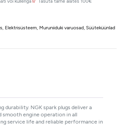
i või kulleriga
Tasuta tarne alates 100€
ts
,
Elektrisüsteem
,
Muruniiduki varuosad
,
Süüteküünlad
 durability. NGK spark plugs deliver a
 smooth engine operation in all
ng service life and reliable performance in