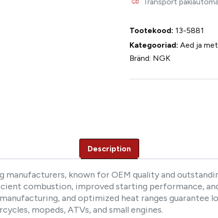
Transport pakiautomaat
Tootekood:
13-5881
Kategooriad:
Aed ja me
Bränd:
NGK
Description
ug manufacturers, known for OEM quality and outstanding
ficient combustion, improved starting performance, and
 manufacturing, and optimized heat ranges guarantee lo
cycles, mopeds, ATVs, and small engines.