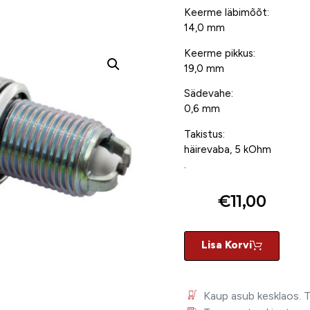
Keerme läbimõõt:
14,0 mm
Keerme pikkus:
19,0 mm
Sädevahe:
0,6 mm
Takistus:
häirevaba, 5 kOhm
.
€
11,00
Lisa Korvi
Kaup asub kesklaos. 