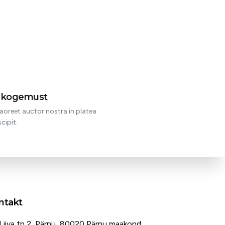
t kogemust
aoreet auctor nostra in platea
cipit.
ntakt
Liiva tn 2, Pärnu, 80020 Pärnu maakond