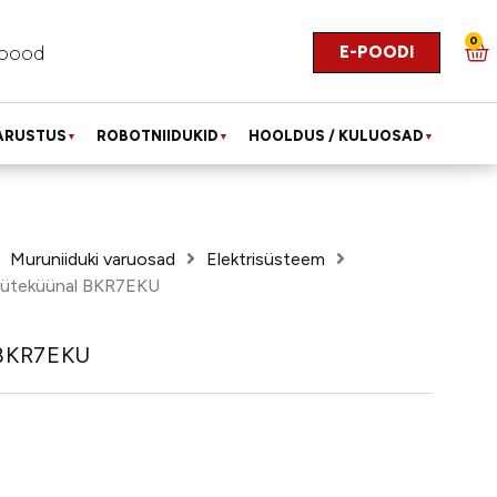
0
E-POODI
pood
ARUSTUS
ROBOTNIIDUKID
HOOLDUS / KULUOSAD
▼
▼
▼
Muruniiduki varuosad
Elektrisüsteem
üteküünal BKR7EKU
 BKR7EKU