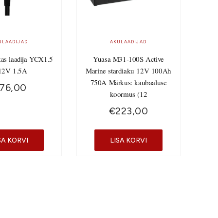
ULAADIJAD
AKULAADIJAD
kas laadija YCX1.5
Yuasa M31-100S Active
12V 1.5A
Marine stardiaku 12V 100Ah
750A Märkus: kaubaaluse
76,00
koormus (12
€
223,00
SA KORVI
LISA KORVI