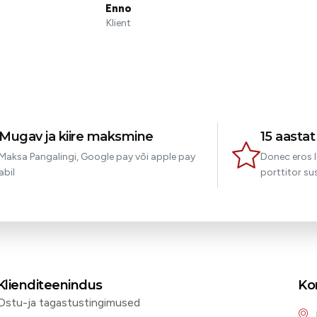
Enno
Klient
Mugav ja kiire maksmine
15 aasta
Maksa Pangalingi, Google pay või apple pay
Donec eros l
abil
porttitor sus
Klienditeenindus
Ko
Ostu-ja tagastustingimused