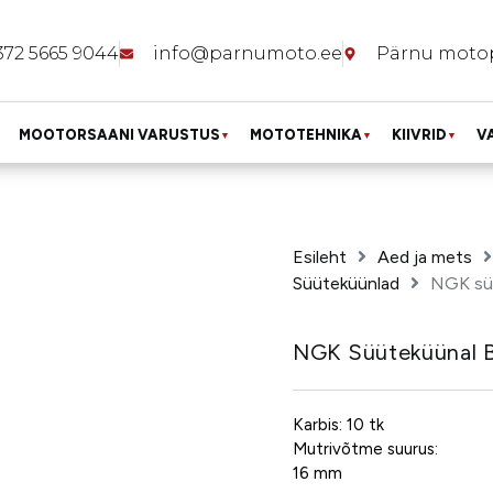
372 5665 9044
info@parnumoto.ee
Pärnu moto
MOOTORSAANI VARUSTUS
MOTOTEHNIKA
KIIVRID
V
▼
▼
▼
Esileht
Aed ja mets
Süüteküünlad
NGK sü
NGK Süüteküünal
Karbis: 10 tk
Mutrivõtme suurus:
16 mm