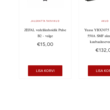
JALGRATTA TARVIKUD
AKUD
ZEFAL vedelikuhoidik Pulse
Yuasa YBX3075
B2 - valge
550A SMF aku
kaubaaluseve
€
15,00
€
132,
LISA KORVI
LISA KO