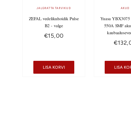
JALGRATTA TARVIKUD
AKUD
ZEFAL vedelikuhoidik Pulse
Yuasa YBX3075
B2 - valge
550A SMF aku
kaubaaluseve
€
15,00
€
132,
LISA KORVI
LISA KO