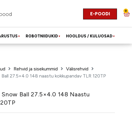
0
E-POODI
pood
ARUSTUS
ROBOTNIIDUKID
HOOLDUS / KULUOSAD
▼
▼
▼
kud
Rehvid ja sisekummid
Välisrehvid
 Ball 27.5×4.0 148 naastu kokkupandav TLR 120TP
e Snow Ball 27.5×4.0 148 Naastu
120TP