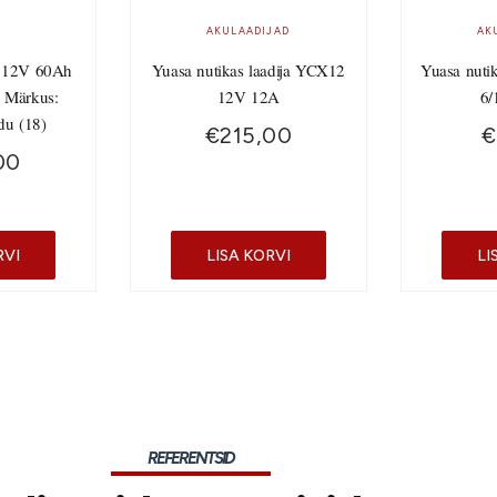
AKULAADIJAD
AK
 12V 60Ah
Yuasa nutikas laadija YCX12
Yuasa nuti
 Märkus:
12V 12A
6/
du (18)
€
215,00
€
00
RVI
LISA KORVI
LI
REFERENTSID