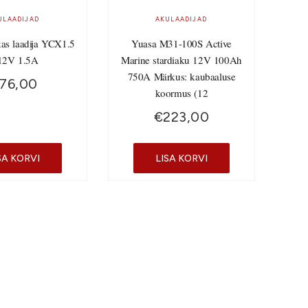
ULAADIJAD
AKULAADIJAD
kas laadija YCX1.5
Yuasa M31-100S Active
12V 1.5A
Marine stardiaku 12V 100Ah
750A Märkus: kaubaaluse
76,00
koormus (12
€
223,00
SA KORVI
LISA KORVI