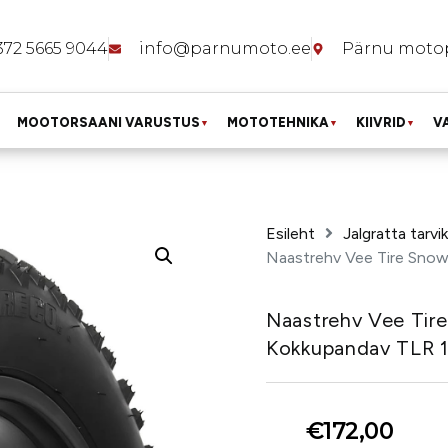
372 5665 9044
info@parnumoto.ee
Pärnu moto
MOOTORSAANI VARUSTUS
MOTOTEHNIKA
KIIVRID
V
▼
▼
▼
Esileht
Jalgratta tarvi
Naastrehv Vee Tire Snow
Naastrehv Vee Tir
Kokkupandav TLR 
€
172,00