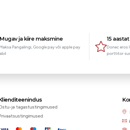
Mugav ja kiire maksmine
15 aasta
Maksa Pangalingi, Google pay või apple pay
Donec eros l
abil
porttitor sus
Klienditeenindus
Ko
Ostu-ja tagastustingimused
Privaatsustingimused