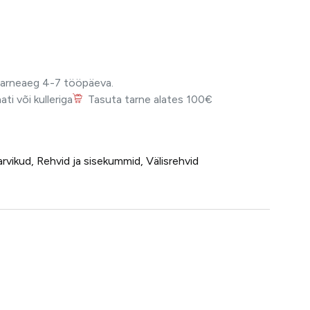
Tarneaeg 4-7 tööpäeva.
i või kulleriga
Tasuta tarne alates 100€
arvikud
,
Rehvid ja sisekummid
,
Välisrehvid