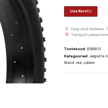
Lisa Korvi
Kaup asub kesklaos. 
Transport pakiautomaat
Tootekood:
B38803
Kategooriad:
Jalgratta t
Bränd:
vee_rubber