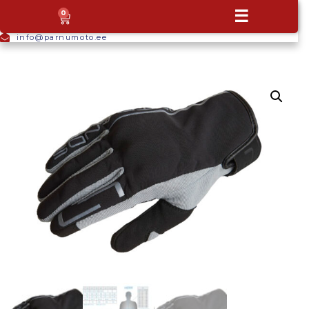
+372
☰
0
5665
9044
info@parnumoto.ee