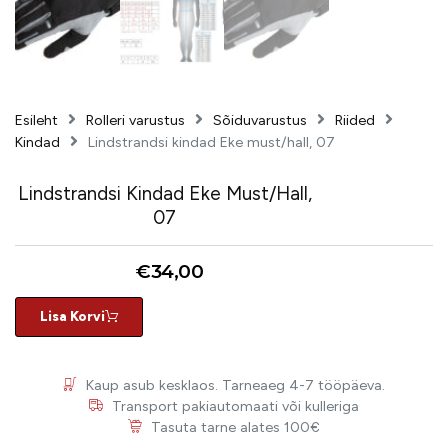
Esileht
Rolleri varustus
Sõiduvarustus
Riided
Kindad
Lindstrandsi kindad Eke must/hall, 07
Lindstrandsi Kindad Eke Must/hall,
07
€
34,00
Lisa Korvi
Kaup asub kesklaos. Tarneaeg 4-7 tööpäeva.
Transport pakiautomaati või kulleriga
Tasuta tarne alates 100€