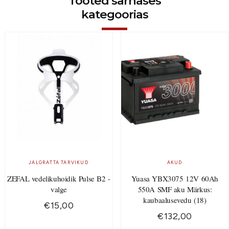
Tooted sarnases
kategoorias
JALGRATTA TARVIKUD
AKUD
ZEFAL vedelikuhoidik Pulse B2 -
Yuasa YBX3075 12V 60Ah
valge
550A SMF aku Märkus:
kaubaalusevedu (18)
€
15,00
€
132,00