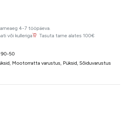
Tarneaeg 4-7 tööpäeva.
i või kulleriga
Tasuta tarne alates 100€
190-50
ksid
,
Mootorratta varustus
,
Püksid
,
Sõiduvarustus