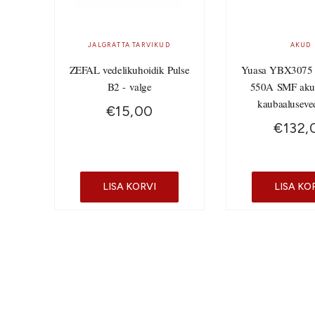
JALGRATTA TARVIKUD
AKUD
ZEFAL vedelikuhoidik Pulse
Yuasa YBX3075
B2 - valge
550A SMF aku
kaubaaluseve
€
15,00
€
132,
LISA KORVI
LISA KO