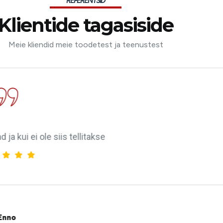
REFERENTSID
Klientide tagasiside
Meie kliendid meie toodetest ja teenustest
 riket hädaolukorras. Professionaalne ja inimlik! Olen ne
susmaale tagasi tulnud. Ma ei sooviks, et keegi nende tee
koht, kus Eestis olla.