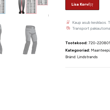
Lisa Korvi
Kaup asub kesklaos. 
Transport pakiautomaat
Tootekood:
720-22080
Kategooriad:
Maanteepü
Bränd:
Lindstrands