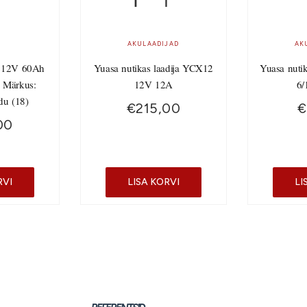
AKULAADIJAD
AK
 12V 60Ah
Yuasa nutikas laadija YCX12
Yuasa nuti
 Märkus:
12V 12A
6/
du (18)
€
215,00
€
00
RVI
LISA KORVI
LI