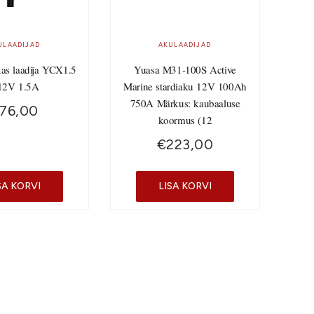
ULAADIJAD
AKULAADIJAD
kas laadija YCX1.5
Yuasa M31-100S Active
12V 1.5A
Marine stardiaku 12V 100Ah
750A Märkus: kaubaaluse
76,00
koormus (12
€
223,00
SA KORVI
LISA KORVI