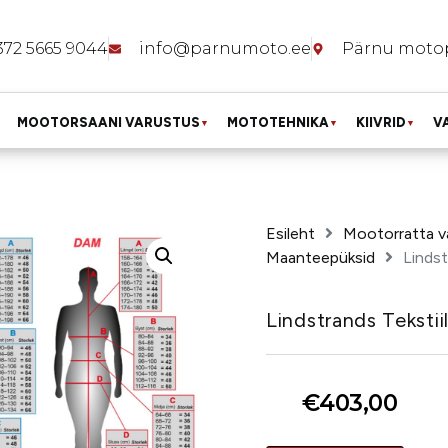
372 5665 9044
info@parnumoto.ee
Pärnu moto
MOOTORSAANI VARUSTUS
MOTOTEHNIKA
KIIVRID
V
▼
▼
▼
Esileht
Mootorratta v
Maanteepüksid
Lindst
Lindstrands Teksti
€
403,00