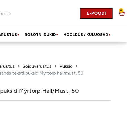
0
E-POODI
pood
ARUSTUS
ROBOTNIIDUKID
HOOLDUS / KULUOSAD
▼
▼
▼
arustus
Sõiduvarustus
Püksid
rands tekstiilpüksid Myrtorp hall/must, 50
ilpüksid Myrtorp Hall/must, 50