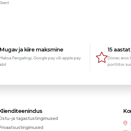
Joseph
Klient
Mugav ja kiire maksmine
15 aasta
Maksa Pangalingi, Google pay või apple pay
Donec eros l
abil
porttitor sus
Klienditeenindus
Ko
Ostu-ja tagastustingimused
Privaatsustingimused