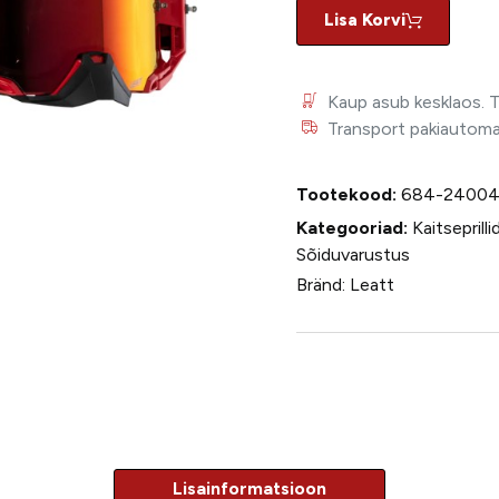
Lisa Korvi
Kaup asub kesklaos. 
Transport pakiautomaat
Tootekood:
684-2400
Kategooriad:
Kaitseprilli
Sõiduvarustus
Bränd:
Leatt