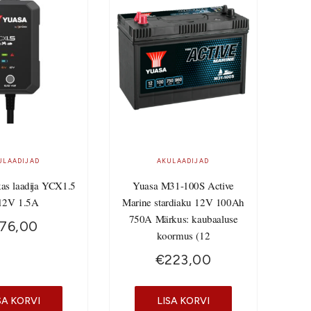
ULAADIJAD
AKULAADIJAD
kas laadija YCX1.5
Yuasa M31-100S Active
12V 1.5A
Marine stardiaku 12V 100Ah
750A Märkus: kaubaaluse
76,00
koormus (12
€
223,00
SA KORVI
LISA KORVI