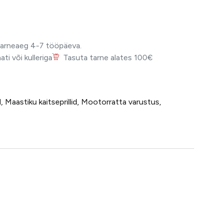
Tarneaeg 4-7 tööpäeva.
i või kulleriga
Tasuta tarne alates 100€
4
d
,
Maastiku kaitseprillid
,
Mootorratta varustus
,