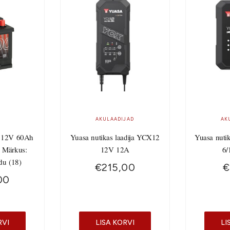
AKULAADIJAD
AK
 12V 60Ah
Yuasa nutikas laadija YCX12
Yuasa nuti
 Märkus:
12V 12A
6/
du (18)
€
215,00
€
00
RVI
LISA KORVI
LI