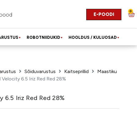
0
E-POODI
pood
ARUSTUS
ROBOTNIIDUKID
HOOLDUS / KULUOSAD
▼
▼
▼
arustus
Sõiduvarustus
Kaitseprillid
Maastiku
id Velocity 6.5 Iriz Red Red 28%
ity 6.5 Iriz Red Red 28%