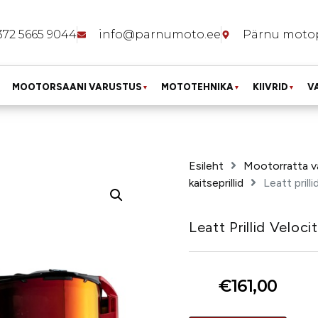
372 5665 9044
info@parnumoto.ee
Pärnu moto
MOOTORSAANI VARUSTUS
MOTOTEHNIKA
KIIVRID
V
▼
▼
▼
Esileht
Mootorratta v
kaitseprillid
Leatt prill
Leatt Prillid Veloc
€
161,00