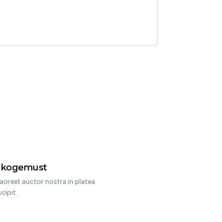
ol
t kogemust
aoreet auctor nostra in platea
cipit.