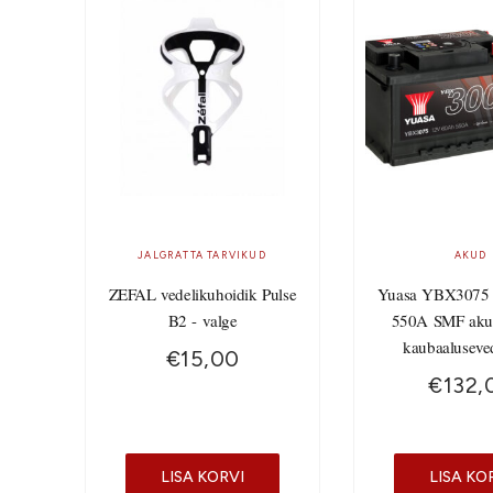
JALGRATTA TARVIKUD
AKUD
ZEFAL vedelikuhoidik Pulse
Yuasa YBX3075
B2 - valge
550A SMF aku
kaubaaluseve
€
15,00
€
132,
LISA KORVI
LISA KO