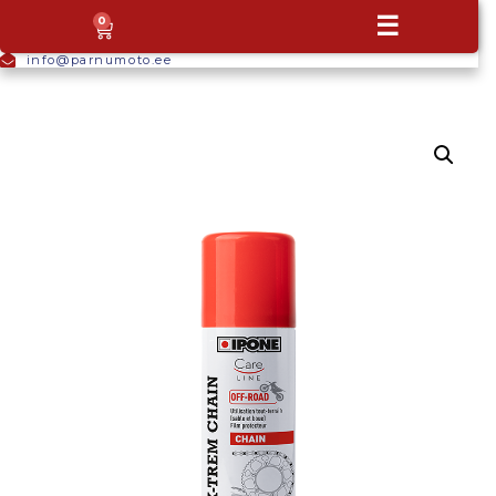
+372
☰
0
5665
9044
info@parnumoto.ee