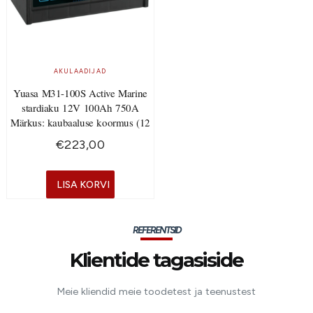
AKULAADIJAD
Yuasa M31-100S Active Marine
stardiaku 12V 100Ah 750A
Märkus: kaubaaluse koormus (12
€
223,00
LISA KORVI
REFERENTSID
Klientide tagasiside
Meie kliendid meie toodetest ja teenustest