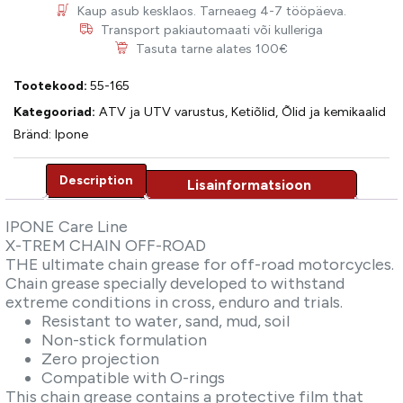
Kaup asub kesklaos. Tarneaeg 4-7 tööpäeva.
Transport pakiautomaati või kulleriga
Tasuta tarne alates 100€
Tootekood:
55-165
Kategooriad:
ATV ja UTV varustus
,
Ketiõlid
,
Õlid ja kemikaalid
Bränd:
Ipone
Description
Description
IPONE Care Line
X-TREM CHAIN OFF-ROAD
THE ultimate chain grease for off-road motorcycles.
Chain grease specially developed to withstand
extreme conditions in cross, enduro and trials.
Resistant to water, sand, mud, soil
Non-stick formulation
Zero projection
Compatible with O-rings
This chain grease contains a protective film that