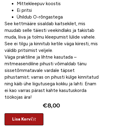
Mittekleepuv koostis
Ei pritsi
Ühildub O-rõngastega
See kettmääre sisaldab kaitsekilet, mis
muudab selle täiesti veekindlaks ja takistab
muda, liiva ja tolmu kleepumist lülide vahele.
See ei tilgu ja kinnitub ketile väga kiiresti, mis
väldib pritsimist veljele.
Väga praktiline ja lihtne kasutada –
mitmeasendiline pihusti võimaldab tänu
sissetõmmatavale vardale täpset
pihustamist; varras on pihusti külge kinnitatud
ning käib ühe liigutusega kokku ja lahti. Enam
ei kao varras pärast kahte kasutuskorda
töökojas ära!
€
8,00
Lisa Korvi