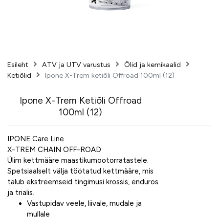
Esileht
ATV ja UTV varustus
Õlid ja kemikaalid
Ketiõlid
Ipone X-Trem ketiõli Offroad 100ml (12)
Ipone X-Trem Ketiõli Offroad
100ml (12)
IPONE Care Line
X-TREM CHAIN OFF-ROAD
Ülim kettmääre maastikumootorratastele.
Spetsiaalselt välja töötatud kettmääre, mis
talub ekstreemseid tingimusi krossis, enduros
ja trialis.
Vastupidav veele, liivale, mudale ja
mullale