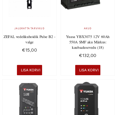
JALGRATTA TARVIKUD
AKUD
ZEFAL vedelikuhoidik Pulse B2 -
Yuasa YBX3075 12V 60Ah
valge
550A SMF aku Märkus:
kaubaalusevedu (18)
€
15,00
€
132,00
LISA KORVI
LISA KORVI