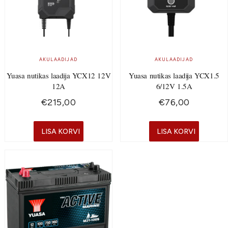
AKULAADIJAD
AKULAADIJAD
Yuasa nutikas laadija YCX12 12V
Yuasa nutikas laadija YCX1.5
12A
6/12V 1.5A
€
215,00
€
76,00
LISA KORVI
LISA KORVI