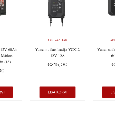
AKULAADIJAD
AK
 12V 60Ah
Yuasa nutikas laadija YCX12
Yuasa nuti
 Märkus:
12V 12A
6/
du (18)
€
215,00
€
00
RVI
LISA KORVI
LI