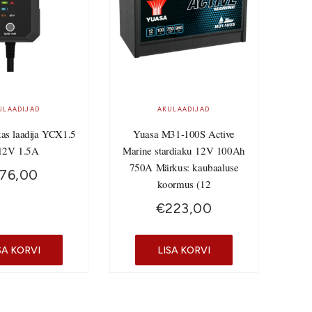
ULAADIJAD
AKULAADIJAD
kas laadija YCX1.5
Yuasa M31-100S Active
12V 1.5A
Marine stardiaku 12V 100Ah
750A Märkus: kaubaaluse
76,00
koormus (12
€
223,00
SA KORVI
LISA KORVI