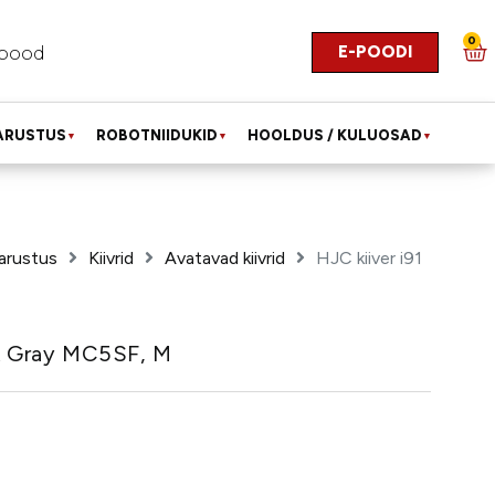
0
E-POODI
pood
ARUSTUS
ROBOTNIIDUKID
HOOLDUS / KULUOSAD
▼
▼
▼
arustus
Kiivrid
Avatavad kiivrid
HJC kiiver i91
sk Gray MC5SF, M