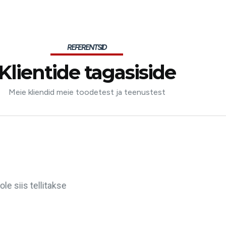
REFERENTSID
Klientide tagasiside
Meie kliendid meie toodetest ja teenustest
iket hädaolukorras. Professionaalne ja inimlik! Olen neil
smaale tagasi tulnud. Ma ei sooviks, et keegi nende teenu
koht, kus Eestis olla.