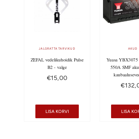
JALGRATTA TARVIKUD
AKUD
ZEFAL vedelikuhoidik Pulse
Yuasa YBX3075
B2 - valge
550A SMF aku
kaubaaluseve
€
15,00
€
132,
LISA KORVI
LISA KO