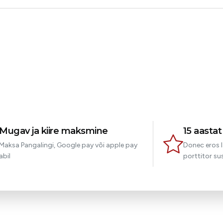
Joseph
Klient
Mugav ja kiire maksmine
15 aasta
Maksa Pangalingi, Google pay või apple pay
Donec eros l
abil
porttitor sus