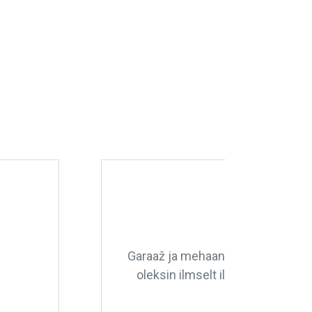
e väga tänulik, ilma nende teadmisteta
seid vajaks, aga rikke korral on see