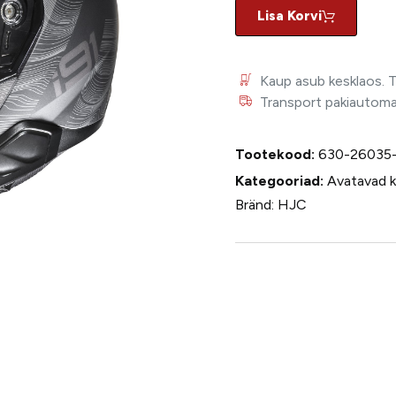
Lisa Korvi
Kaup asub kesklaos. 
Transport pakiautomaat
Tootekood:
630-26035
Kategooriad:
Avatavad ki
Bränd:
HJC