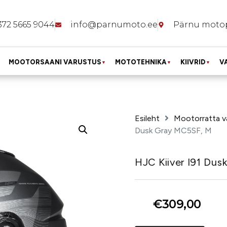
372 5665 9044
info@parnumoto.ee
Pärnu moto
MOOTORSAANI VARUSTUS
MOTOTEHNIKA
KIIVRID
V
▼
▼
▼
Esileht
Mootorratta v
Dusk Gray MC5SF, M
HJC Kiiver I91 Du
€
309,00