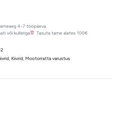
Tarneaeg 4-7 tööpäeva.
i või kulleriga
Tasuta tarne alates 100€
-2
ivrid
,
Kiivrid
,
Mootorratta varustus