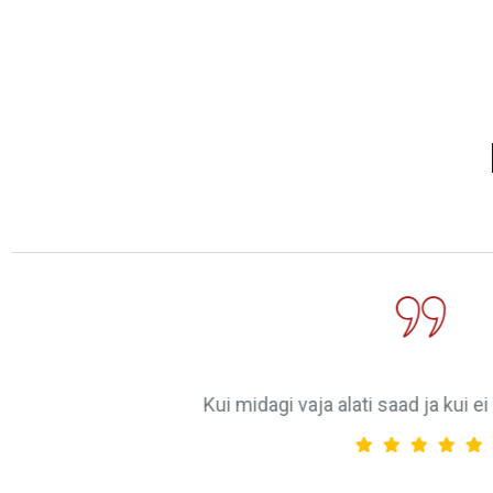
Garaaž ja mehaanika päästsid mind pärast suurt r
oleksin ilmselt ilma oma mootorrattata Prantsu