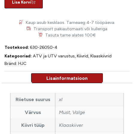
Lisa Korvi
Kaup asub kesklaos. Tarneaeg 4-7 tööpäeva.
Transport pakiautomaati või kulleriga
Tasuta tarne alates 100€
Tootekood:
630-26050-4
Kategooriad:
ATV ja UTV varustus
,
Kiivrid
,
Klaaskiivrid
Bränd:
HJC
Riietuse suurus
xl
Värvus
Must, Valge
Kiivri tüüp
Klaaskiiver