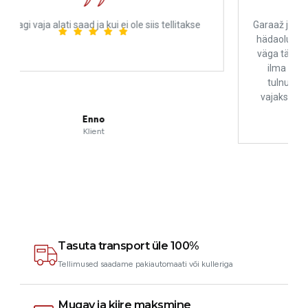
tellitakse
Garaaž ja mehaanika päästsid mind pärast suurt ri
hädaolukorras. Professionaalne ja inimlik! Olen nei
väga tänulik, ilma nende teadmisteta oleksin ilmse
ilma oma mootorrattata Prantsusmaale tagasi
tulnud. Ma ei sooviks, et keegi nende teenuseid
vajaks, aga rikke korral on see koht, kus Eestis oll
Joseph
Klient
Tasuta transport üle 100%
Tellimused saadame pakiautomaati või kulleriga
Mugav ja kiire maksmine