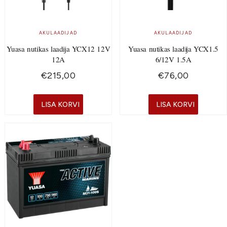
AKULAADIJAD
AKULAADIJAD
Yuasa nutikas laadija YCX12 12V
Yuasa nutikas laadija YCX1.5
12A
6/12V 1.5A
€
215,00
€
76,00
LISA KORVI
LISA KORVI