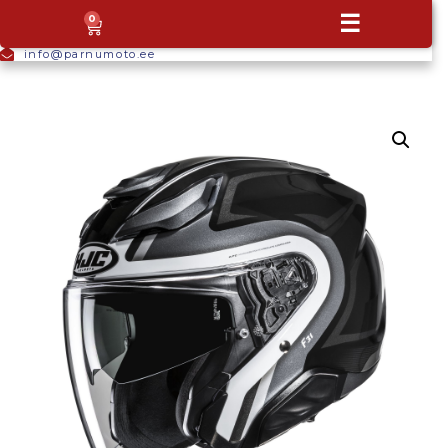
+372
☰
0
5665
9044
info@parnumoto.ee