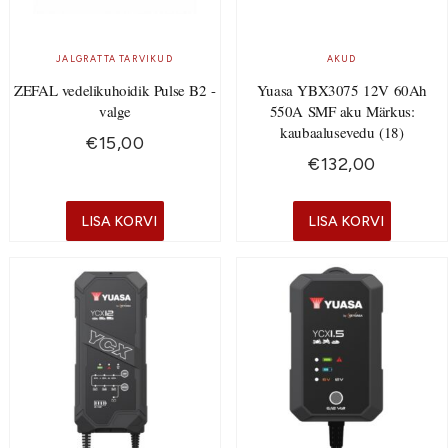
JALGRATTA TARVIKUD
AKUD
ZEFAL vedelikuhoidik Pulse B2 -
Yuasa YBX3075 12V 60Ah
valge
550A SMF aku Märkus:
kaubaalusevedu (18)
€
15,00
€
132,00
LISA KORVI
LISA KORVI