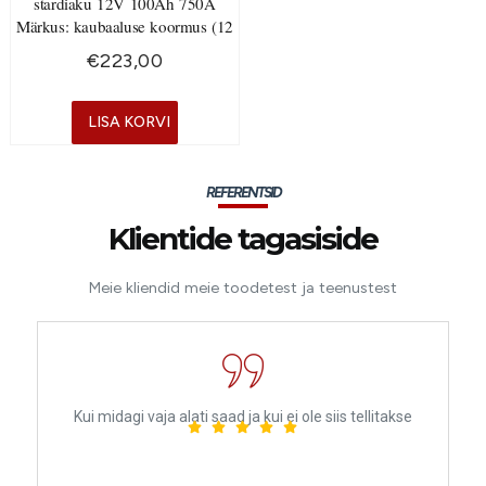
stardiaku 12V 100Ah 750A
Märkus: kaubaaluse koormus (12
€
223,00
LISA KORVI
REFERENTSID
Klientide tagasiside
Meie kliendid meie toodetest ja teenustest
Kui midagi vaja alati saad ja kui ei ole siis tellitakse