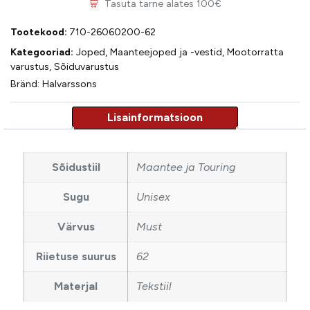
Tasuta tarne alates 100€
Tootekood:
710-26060200-62
Kategooriad:
Joped
,
Maanteejoped ja -vestid
,
Mootorratta
varustus
,
Sõiduvarustus
Bränd:
Halvarssons
Sõidustiil
Maantee ja Touring
Sugu
Unisex
Värvus
Must
Riietuse suurus
62
Materjal
Tekstiil