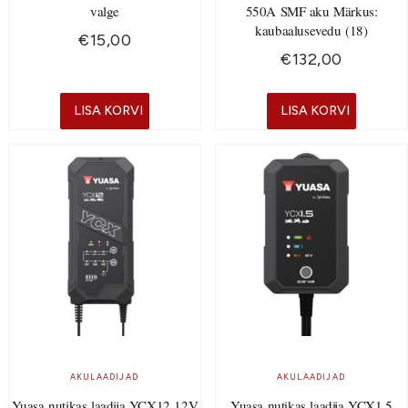
valge
550A SMF aku Märkus:
kaubaalusevedu (18)
€
15,00
€
132,00
LISA KORVI
LISA KORVI
AKULAADIJAD
AKULAADIJAD
Yuasa nutikas laadija YCX12 12V
Yuasa nutikas laadija YCX1.5