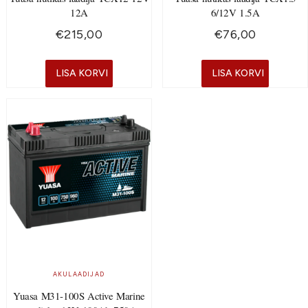
12A
6/12V 1.5A
€
215,00
€
76,00
LISA KORVI
LISA KORVI
AKULAADIJAD
Yuasa M31-100S Active Marine