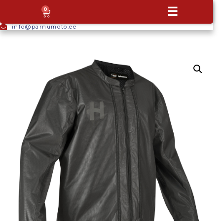
+372
☰
0
5665
9044
info@parnumoto.ee