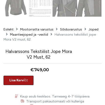
Esileht
Mootorratta varustus
Sõiduvarustus
Joped
Maanteejoped ja -vestid
Halvarssons tekstiilist jope
Mora V2 must, 62
Halvarssons Tekstiilist Jope Mora
V2 Must, 62
€
749,00
Lisa Korvi
Kaup asub kesklaos. Tarneaeg 4-7 tööpäeva.
Transport pakiautomaati või kulleriga