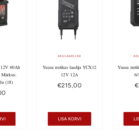
AKULAADIJAD
AK
 12V 60Ah
Yuasa nutikas laadija YCX12
Yuasa nuti
 Märkus:
12V 12A
6/
du (18)
€
215,00
€
00
RVI
LISA KORVI
LI