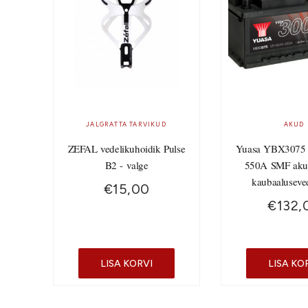
JALGRATTA TARVIKUD
AKUD
ZEFAL vedelikuhoidik Pulse
Yuasa YBX3075
B2 - valge
550A SMF aku
kaubaaluseve
€
15,00
€
132,
LISA KORVI
LISA KO