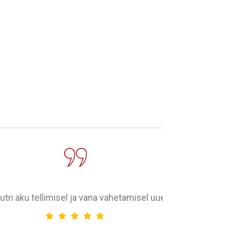
 tulite õue abivajaja juurde.