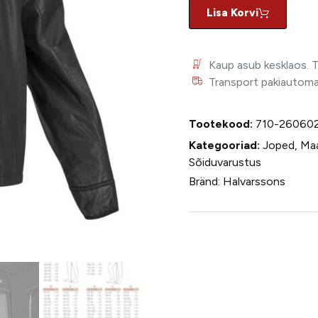
Lisa Korvi
Kaup asub kesklaos. 
Transport pakiautomaat
Tootekood:
710-26060
Kategooriad:
Joped
,
Maa
Sõiduvarustus
Bränd:
Halvarssons