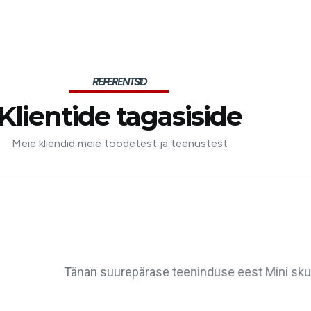
REFERENTSID
Klientide tagasiside
Meie kliendid meie toodetest ja teenustest
tri aku tellimisel ja vana vahetamisel uue vastu.Kiitus,et