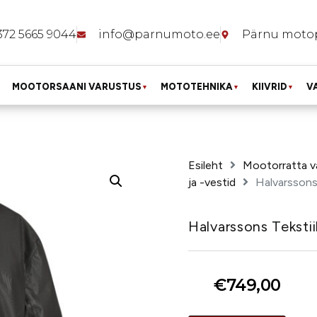
372 5665 9044
info@parnumoto.ee
Pärnu moto
MOOTORSAANI VARUSTUS
MOTOTEHNIKA
KIIVRID
V
▼
▼
▼
Esileht
Mootorratta v
ja -vestid
Halvarssons
Halvarssons Teksti
€
749,00