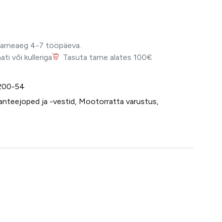
Tarneaeg 4-7 tööpäeva.
i või kulleriga
Tasuta tarne alates 100€
200-54
nteejoped ja -vestid
,
Mootorratta varustus
,