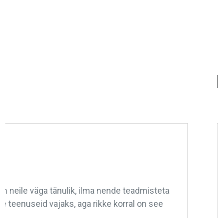
Tänan suurepärase teeninduse eest Mini skuu