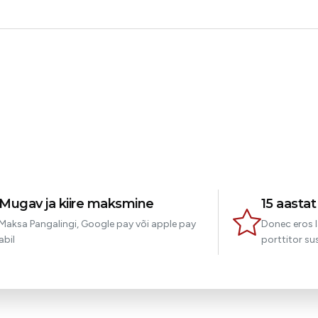
Laine
Hädas ootamatu klient
Mugav ja kiire maksmine
15 aasta
Maksa Pangalingi, Google pay või apple pay
Donec eros l
abil
porttitor sus