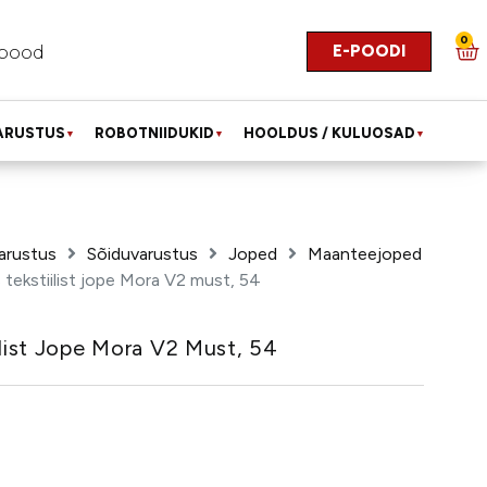
0
E-POODI
pood
ARUSTUS
ROBOTNIIDUKID
HOOLDUS / KULUOSAD
▼
▼
▼
arustus
Sõiduvarustus
Joped
Maanteejoped
 tekstiilist jope Mora V2 must, 54
ilist Jope Mora V2 Must, 54