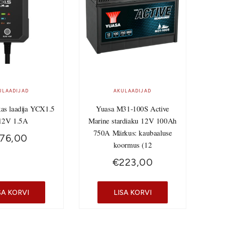
ULAADIJAD
AKULAADIJAD
kas laadija YCX1.5
Yuasa M31-100S Active
12V 1.5A
Marine stardiaku 12V 100Ah
750A Märkus: kaubaaluse
76,00
koormus (12
€
223,00
SA KORVI
LISA KORVI