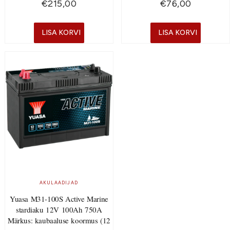
€
215,00
€
76,00
LISA KORVI
LISA KORVI
AKULAADIJAD
Yuasa M31-100S Active Marine
stardiaku 12V 100Ah 750A
Märkus: kaubaaluse koormus (12