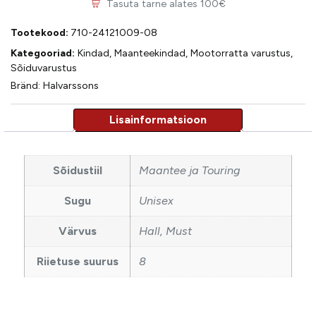
Tasuta tarne alates 100€
Tootekood:
710-24121009-08
Kategooriad:
Kindad
,
Maanteekindad
,
Mootorratta varustus
,
Sõiduvarustus
Bränd:
Halvarssons
Sõidustiil
Maantee ja Touring
Sugu
Unisex
Värvus
Hall, Must
Riietuse suurus
8