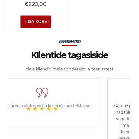
€
223,00
LISA KORVI
REFERENTSID
Klientide tagasiside
Meie kliendid meie toodetest ja teenustest
ellitakse
Garaaž ja mehaanika päästsid mind pärast suurt rik
hädaolukorras. Professionaalne ja inimlik! Olen neil
väga tänulik, ilma nende teadmisteta oleksin ilmsel
ilma oma mootorrattata Prantsusmaale tagasi
tulnud. Ma ei sooviks, et keegi nende teenuseid
vajaks, aga rikke korral on see koht, kus Eestis olla