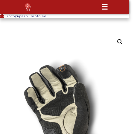
+372
☰
0
5665
9044
info@parnumoto.ee