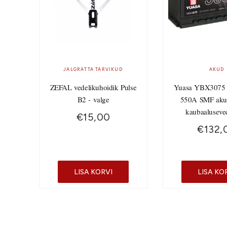
JALGRATTA TARVIKUD
AKUD
ZEFAL vedelikuhoidik Pulse
Yuasa YBX3075
B2 - valge
550A SMF aku
kaubaaluseve
€
15,00
€
132,
LISA KORVI
LISA KO