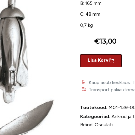
B: 165 mm
C: 48 mm
0,7 kg
€
13,00
Lisa Korvi
Kaup asub kesklaos. 
Transport pakiautomaat
Tootekood:
M01-139-0
Kategooriad:
Ankrud ja t
Bränd:
Osculati