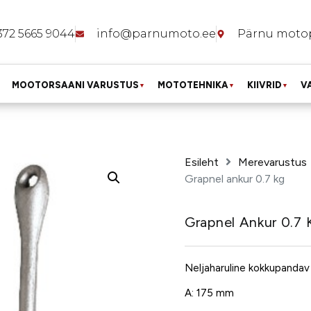
372 5665 9044
info@parnumoto.ee
Pärnu moto
MOOTORSAANI VARUSTUS
MOTOTEHNIKA
KIIVRID
V
▼
▼
▼
Esileht
Merevarustus
Grapnel ankur 0.7 kg
Grapnel Ankur 0.7 
Neljaharuline kokkupandav
A: 175 mm