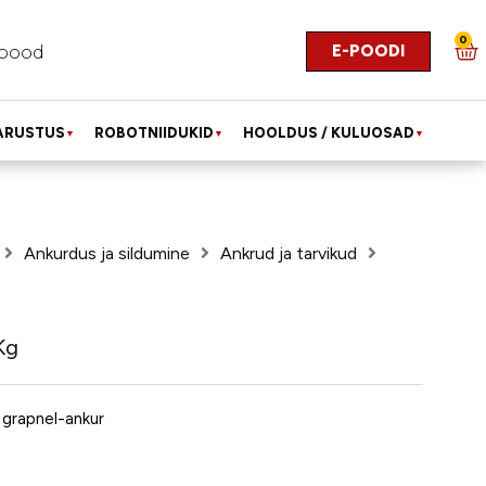
0
E-POODI
pood
ARUSTUS
ROBOTNIIDUKID
HOOLDUS / KULUOSAD
▼
▼
▼
Ankurdus ja sildumine
Ankrud ja tarvikud
Kg
 grapnel-ankur