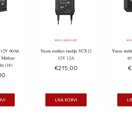
AKULAADIJAD
AK
 12V 60Ah
Yuasa nutikas laadija YCX12
Yuasa nuti
 Märkus:
12V 12A
6/
du (18)
€
215,00
€
00
RVI
LISA KORVI
LI