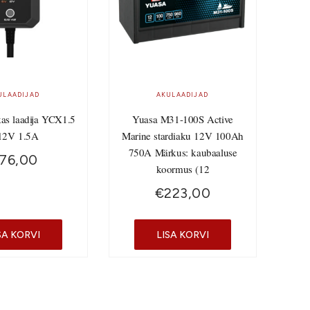
ULAADIJAD
AKULAADIJAD
kas laadija YCX1.5
Yuasa M31-100S Active
12V 1.5A
Marine stardiaku 12V 100Ah
750A Märkus: kaubaaluse
76,00
koormus (12
€
223,00
SA KORVI
LISA KORVI