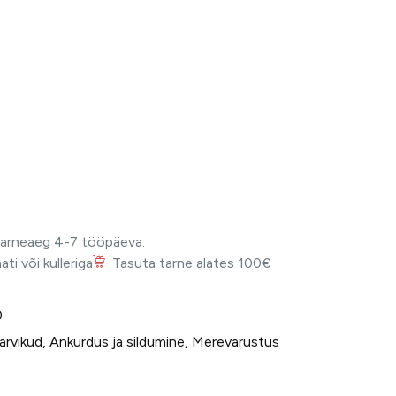
Tarneaeg 4-7 tööpäeva.
i või kulleriga
Tasuta tarne alates 100€
0
arvikud
,
Ankurdus ja sildumine
,
Merevarustus