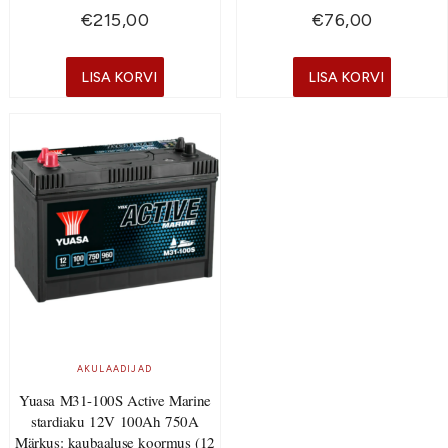
€
215,00
€
76,00
LISA KORVI
LISA KORVI
AKULAADIJAD
Yuasa M31-100S Active Marine
stardiaku 12V 100Ah 750A
Märkus: kaubaaluse koormus (12