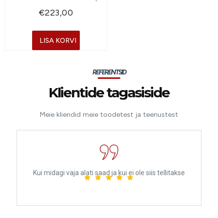
€
223,00
LISA KORVI
REFERENTSID
Klientide tagasiside
Meie kliendid meie toodetest ja teenustest
Kui midagi vaja alati saad ja kui ei ole siis tellitakse