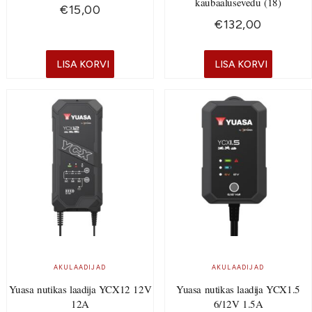
kaubaalusevedu (18)
€
15,00
€
132,00
LISA KORVI
LISA KORVI
AKULAADIJAD
AKULAADIJAD
Yuasa nutikas laadija YCX12 12V
Yuasa nutikas laadija YCX1.5
12A
6/12V 1.5A