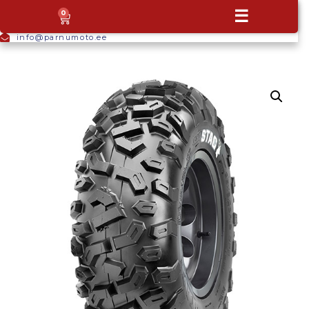
+372
☰
0
5665
9044
info@parnumoto.ee