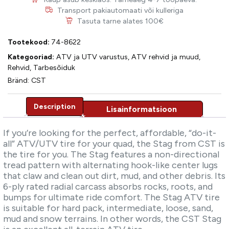
Transport pakiautomaati või kulleriga
Tasuta tarne alates 100€
Tootekood:
74-8622
Kategooriad:
ATV ja UTV varustus
,
ATV rehvid ja muud
,
Rehvid
,
Tarbesõiduk
Bränd:
CST
Description
Description
If you’re looking for the perfect, affordable, “do-it-
all” ATV/UTV tire for your quad, the Stag from CST is
the tire for you. The Stag features a non-directional
tread pattern with alternating hook-like center lugs
that claw and clean out dirt, mud, and other debris. Its
6-ply rated radial carcass absorbs rocks, roots, and
bumps for ultimate ride comfort. The Stag ATV tire
is suitable for hard pack, intermediate, loose, sand,
mud and snow terrains. In other words, the CST Stag