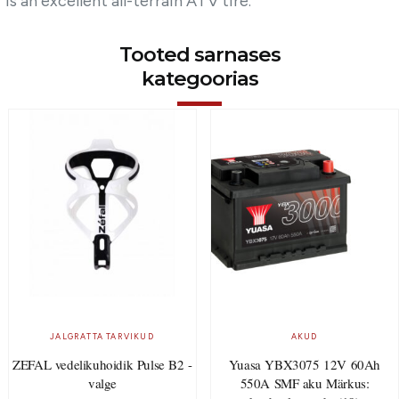
is an excellent all-terrain ATV tire.
Tooted sarnases
kategoorias
JALGRATTA TARVIKUD
AKUD
ZEFAL vedelikuhoidik Pulse B2 -
Yuasa YBX3075 12V 60Ah
valge
550A SMF aku Märkus: