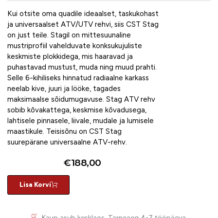
Kui otsite oma quadile ideaalset, taskukohast
ja universaalset ATV/UTV rehvi, siis CST Stag
on just teile. Stagil on mittesuunaline
mustriprofiil vahelduvate konksukujuliste
keskmiste plokkidega, mis haaravad ja
puhastavad mustust, muda ning muud prahti.
Selle 6-kihiliseks hinnatud radiaalne karkass
neelab kive, juuri ja lööke, tagades
maksimaalse sõidumugavuse. Stag ATV rehv
sobib kõvakattega, keskmise kõvadusega,
lahtisele pinnasele, liivale, mudale ja lumisele
maastikule. Teisisõnu on CST Stag
suurepärane universaalne ATV-rehv.
€
188,00
Lisa Korvi
Kaup asub kesklaos. Tarneaeg 4-7 tööpäeva.