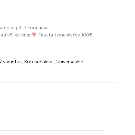
Tarneaeg 4-7 tööpäeva.
i või kulleriga
Tasuta tarne alates 100€
V varustus
,
Kütusehaldus
,
Universaalne