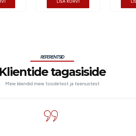
RVI
LISA KORVI
LI
REFERENTSID
Klientide tagasiside
Meie kliendid meie toodetest ja teenustest