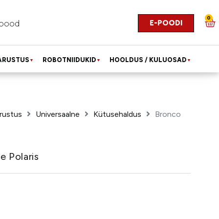
0
E-POODI
pood
ARUSTUS
ROBOTNIIDUKID
HOOLDUS / KULUOSAD
▼
▼
▼
rustus
Universaalne
Kütusehaldus
Bronco
e Polaris