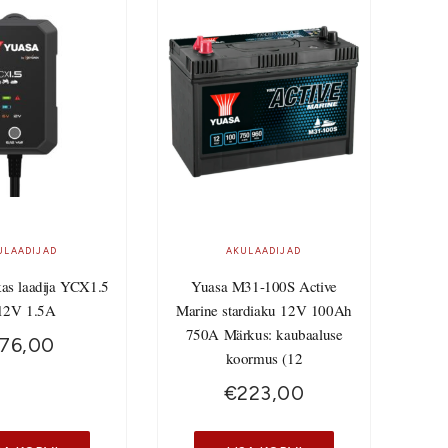
ULAADIJAD
AKULAADIJAD
kas laadija YCX1.5
Yuasa M31-100S Active
12V 1.5A
Marine stardiaku 12V 100Ah
750A Märkus: kaubaaluse
76,00
koormus (12
€
223,00