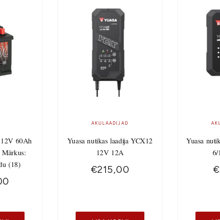
AKULAADIJAD
AK
 12V 60Ah
Yuasa nutikas laadija YCX12
Yuasa nuti
 Märkus:
12V 12A
6/
du (18)
€
215,00
€
00