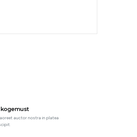
Gara
ol
t kogemust
aoreet auctor nostra in platea
cipit.