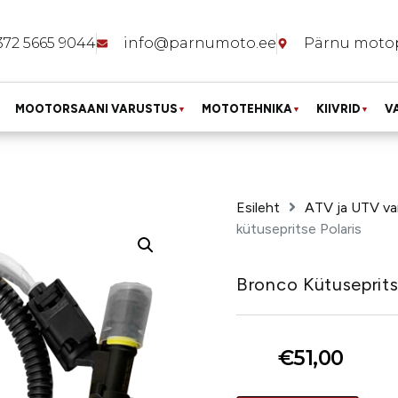
372 5665 9044
info@parnumoto.ee
Pärnu moto
MOOTORSAANI VARUSTUS
MOTOTEHNIKA
KIIVRID
V
▼
▼
▼
Esileht
ATV ja UTV va
kütusepritse Polaris
Bronco Kütuseprits
€
51,00