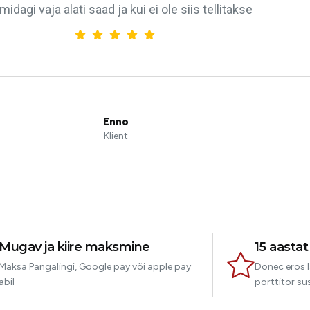
midagi vaja alati saad ja kui ei ole siis tellitakse
Enno
Klient
Mugav ja kiire maksmine
15 aasta
Maksa Pangalingi, Google pay või apple pay
Donec eros l
abil
porttitor sus