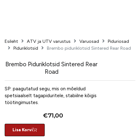
Esileht
ATV ja UTV varustus
Varuosad
Piduriosad
Piduriklotsid
Brembo piduriklotsid Sintered Rear Road
Brembo Piduriklotsid Sintered Rear
Road
SP: paagutatud segu, mis on mõeldud
spetsiaalselt tagapiduritele, stabiilne kõigis
töötingimustes.
€
71,00
Lisa Korvi