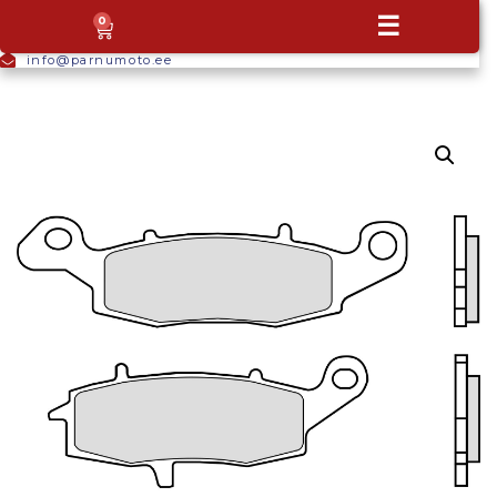
+372
☰
0
5665
9044
info@parnumoto.ee