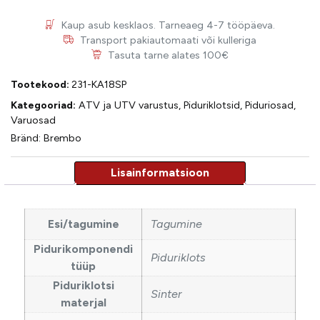
Kaup asub kesklaos. Tarneaeg 4-7 tööpäeva.
Transport pakiautomaati või kulleriga
Tasuta tarne alates 100€
Tootekood:
231-KA18SP
Kategooriad:
ATV ja UTV varustus
,
Piduriklotsid
,
Piduriosad
,
Varuosad
Bränd:
Brembo
Esi/tagumine
Tagumine
Pidurikomponendi
Piduriklots
tüüp
Piduriklotsi
Sinter
materjal