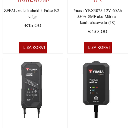
JALGRATTA TARVIKUD
AKUD
ZEFAL vedelikuhoidik Pulse B2 -
Yuasa YBX3075 12V 60Ah
valge
550A SMF aku Märkus:
kaubaalusevedu (18)
€
15,00
€
132,00
LISA KORVI
LISA KORVI