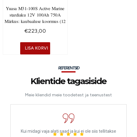
Yuasa M31-100S Active Marine
stardiaku 12V 100Ah 750A
Märkus: kaubaaluse koormus (12
€
223,00
LISA KORVI
REFERENTSID
Klientide tagasiside
Meie kliendid meie toodetest ja teenustest
Kui midagi vaja alati saad ja kui ei ole siis tellitakse