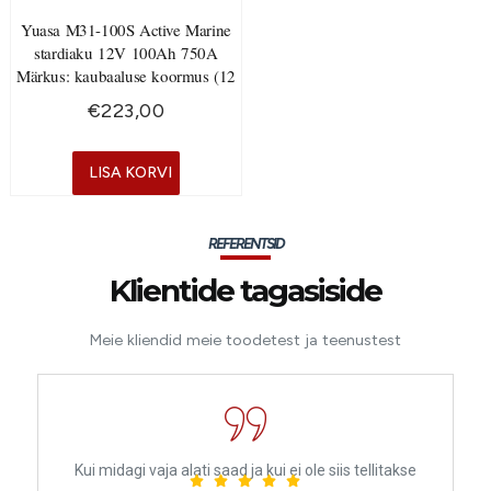
Yuasa M31-100S Active Marine
stardiaku 12V 100Ah 750A
Märkus: kaubaaluse koormus (12
€
223,00
LISA KORVI
REFERENTSID
Klientide tagasiside
Meie kliendid meie toodetest ja teenustest
Kui midagi vaja alati saad ja kui ei ole siis tellitakse