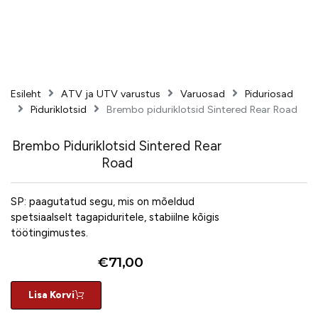
Esileht
ATV ja UTV varustus
Varuosad
Piduriosad
Piduriklotsid
Brembo piduriklotsid Sintered Rear Road
Brembo Piduriklotsid Sintered Rear
Road
SP: paagutatud segu, mis on mõeldud
spetsiaalselt tagapiduritele, stabiilne kõigis
töötingimustes.
€
71,00
Lisa Korvi