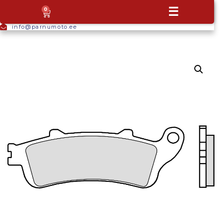
+372
☰
0
5665
9044
info@parnumoto.ee