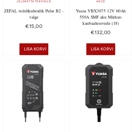
JALGRATTA TARVIKUD
AKUD
ZEFAL vedelikuhoidik Pulse B2 -
Yuasa YBX3075 12V 60Ah
valge
550A SMF aku Märkus:
kaubaalusevedu (18)
€
15,00
€
132,00
LISA KORVI
LISA KORVI