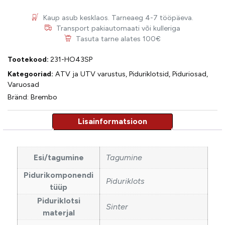
Kaup asub kesklaos. Tarneaeg 4-7 tööpäeva.
Transport pakiautomaati või kulleriga
Tasuta tarne alates 100€
Tootekood:
231-HO43SP
Kategooriad:
ATV ja UTV varustus
,
Piduriklotsid
,
Piduriosad
,
Varuosad
Bränd:
Brembo
Esi/tagumine
Tagumine
Pidurikomponendi
Piduriklots
tüüp
Piduriklotsi
Sinter
materjal