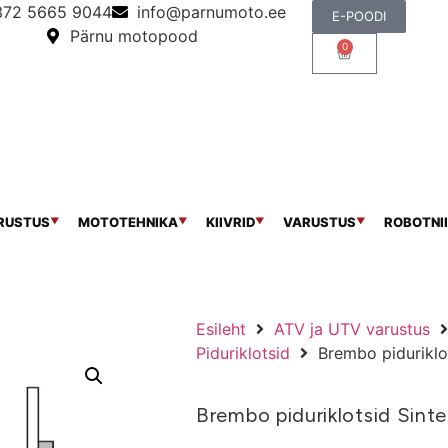
372 5665 9044
info@parnumoto.ee
E-POODI
Pärnu motopood
0
RUSTUS
MOTOTEHNIKA
KIIVRID
VARUSTUS
ROBOTNII
▼
▼
▼
▼
Esileht
ATV ja UTV varustus
Piduriklotsid
Brembo piduriklo
Brembo piduriklotsid Sint