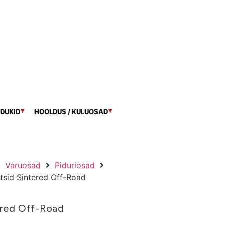
DUKID
HOOLDUS / KULUOSAD
▼
▼
Varuosad
Piduriosad
tsid Sintered Off-Road
ered Off-Road