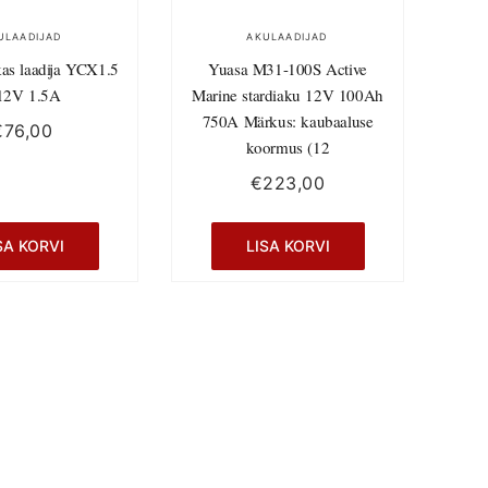
ULAADIJAD
AKULAADIJAD
kas laadija YCX1.5
Yuasa M31-100S Active
12V 1.5A
Marine stardiaku 12V 100Ah
750A Märkus: kaubaaluse
€
76,00
koormus (12
€
223,00
SA KORVI
LISA KORVI