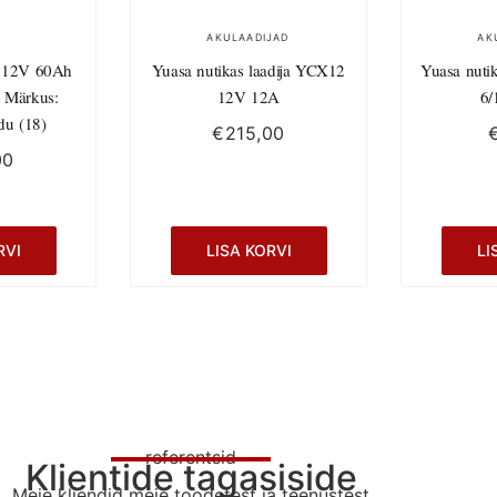
AKULAADIJAD
AK
 12V 60Ah
Yuasa nutikas laadija YCX12
Yuasa nuti
 Märkus:
12V 12A
6/
du (18)
€
215,00
00
RVI
LISA KORVI
LI
referentsid
Klientide tagasiside
Meie kliendid meie toodetest ja teenustest