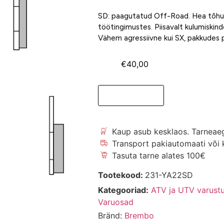
SD: paagutatud Off-Road. Hea tõhusus
töötingimustes. Piisavalt kulumiskind
Vähem agressiivne kui SX, pakkudes p
€
40,00
Lisa korvi
Kaup asub kesklaos. Tarneae
Transport pakiautomaati või k
Tasuta tarne alates 100€
Tootekood:
231-YA22SD
Kategooriad:
ATV ja UTV varust
Varuosad
Bränd:
Brembo