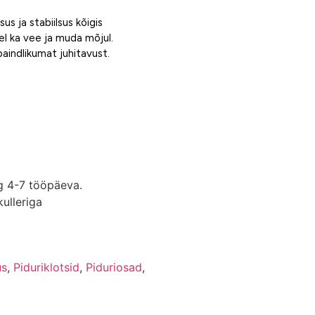
 ja stabiilsus kõigis
el ka vee ja muda mõjul.
aindlikumat juhitavust.
g 4-7 tööpäeva.
ulleriga
us
,
Piduriklotsid
,
Piduriosad
,