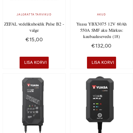
JALGRATTA TARVIKUD
AKUD
ZEFAL vedelikuhoidik Pulse B2 -
Yuasa YBX3075 12V 60Ah
valge
550A SMF aku Märkus:
kaubaalusevedu (18)
€
15,00
€
132,00
LISA KORVI
LISA KORVI