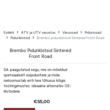
Esileht
ATV ja UTV varustus
Varuosad
Piduriosad
Piduriklotsid
Brembo piduriklotsid Sintered Front Road
Brembo Piduriklotsid Sintered
Front Road
SA: paagutatud segu, mis on mõeldud
spetsiaalselt esipiduritele ja mida
iseloomustab eriti hea tõhusus kõigis
töötingimustes. Ideaalne alternatiiv OE-
klotsidele.
€
55,00