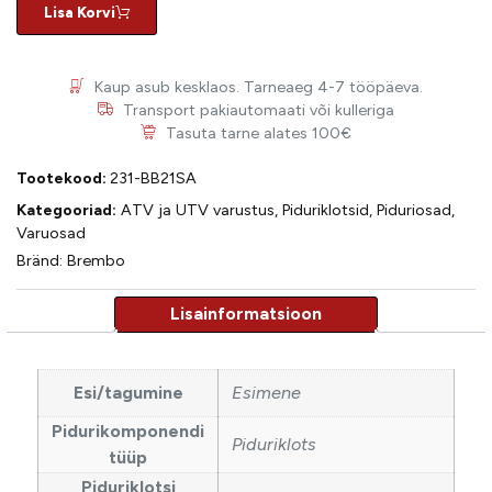
Lisa Korvi
Kaup asub kesklaos. Tarneaeg 4-7 tööpäeva.
Transport pakiautomaati või kulleriga
Tasuta tarne alates 100€
Tootekood:
231-BB21SA
Kategooriad:
ATV ja UTV varustus
,
Piduriklotsid
,
Piduriosad
,
Varuosad
Bränd:
Brembo
Esi/tagumine
Esimene
Pidurikomponendi
Piduriklots
tüüp
Piduriklotsi