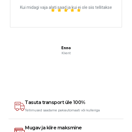
Kui midagi vaja alati saad ja kui ei ole siis tellitakse
Enno
Klient
Tasuta transport üle 100%
Tellimused saadame pakiautomaati või kulleriga
Mugav ja kiire maksmine