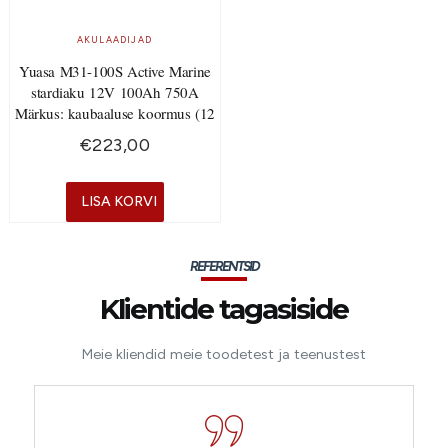
AKULAADIJAD
Yuasa M31-100S Active Marine
stardiaku 12V 100Ah 750A
Märkus: kaubaaluse koormus (12
€
223,00
LISA KORVI
REFERENTSID
Klientide tagasiside
Meie kliendid meie toodetest ja teenustest