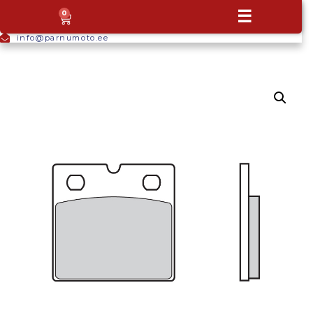
+372
☰
0
5665
9044
info@parnumoto.ee